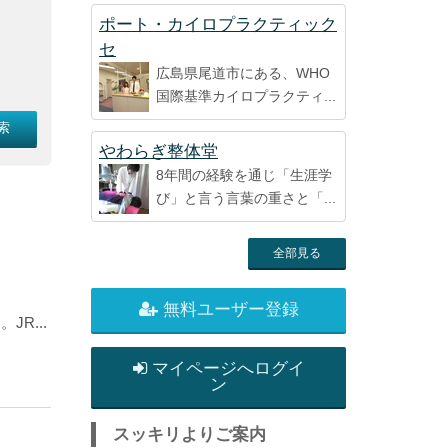
ポート・カイロプラクティック
セ
広島県尾道市にある、WHO
国際基準カイロプラクティ...
やわらぎ整体堂
8年間の経験を通じ「生涯学
び」と言う言葉の重さと「...
全部見る
無料ユーザー登録
R...
マイページへログイ
ン
スッキリよりご案内