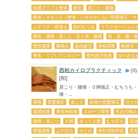
快感フミフミ整体
格安
肩こり・腰痛
整体・マタニティ整体・バキボキしない骨盤矯正・マ
ムチウチ・寝違え
顔のむくみ
リラクゼーション
整体・腰痛・肩こり・五十肩・膝痛
首・肩・腰・膝
慢性腰痛
膝痛み
筋肉疲労
骨格調整
船橋市
整体・リフレクソロジー
慢性疲労改善
ゆがみな
西柏カイロプラクティック
(0)
[柏]
肩こり・腰痛・Ｏ脚矯正・むちうち・
痛・...
腰痛
骨盤矯正
肩こり
産後の骨盤矯正
カイ
股関節痛
座骨神経痛
スポーツ障害
手足の痛み
腰痛・肩こり
Ｘ脚
ぎっくり腰
むち打ち
寝
骨盤調整
ムチ打ち
カイロ
脊柱管狭窄症
変