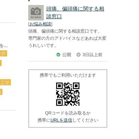
頭痛、偏頭痛に関する相
談窓口
[
お悩み相談
]
頭痛、偏頭痛に関する相談窓口です。
専門家の方のアドバイスなどあれば大変
うれしいです。
..
ック
公開
3日以上前
携帯でもご利用いただけます
肩こり
痛
QRコードを読み取るか
携帯に
URLを送信
してください