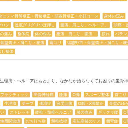
タニティ骨盤矯正・骨格矯正・頭蓋骨矯正・小顔コース
身体の歪み
サロン
足底グリグリつぼ押し
腰痛、肩こり、ヘルニア、
頭痛・
の痛み
整体院
体の歪み
腰痛 肩こり 膝痛
疲れ
バラン
・骨盤矯正・肩こり・腰痛
肩コリ
習志野市・骨盤矯正・肩こり・腰
おし整体
生理痛・ヘルニアはもとより、なかなか治らなくてお困りの坐骨
ロプラクティック
坐骨神経痛
膝痛
О脚
スポーツ整体
首こり
生理痛
テープ
側湾症
疲労回復
O脚・X脚矯正
骨盤のゆ
違い
ストレッチ
腰椎・頚椎ヘルニア
膝の痛み
ギックリ腰
O
形性股関節症
むち打ち症
頚椎捻挫
産前産後のケア
側弯症
O