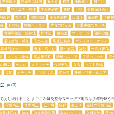
姿勢矯正
妊娠中の腰痛
五十肩
猫背
小顔矯正
肩こり
ック
マタニティ整体
坐骨神経痛
膝痛
小顔
健康保険適用
勢改善
首こり
股関節痛
座骨神経痛
口コミ
偏頭痛
子供整
理痛
しびれ
頸椎ヘルニア
背骨のゆがみ
交通事故むちうち
骨盤調整法・操体法
操体法
側湾症
マッサージ
顎関節症
柔道整復・鍼灸
側わん症
足底筋膜炎
ボディメンテナンス
腰椎椎間板ヘルニア
腰痛・肩こり
慢性疲労
姿勢
半月板損傷
痛
メンタル整体
事故後遺症
腰椎ヘルニア
手足のしびれ
四
尻の痛み
めまい
ストレッチ
心理療法
Ｏ脚
ソフト整体
痛
接骨
ムチウチ
足のむくみ
接骨院
腰椎・頚椎ヘルニア
院
(0)
あり続けること まごころ鍼灸整骨院三ッ沢下町院は少年野球や部活
正
骨盤矯正
姿勢矯正
五十肩
猫背
肩こり
産後の骨盤矯正
坐骨神経痛
膝痛
健康保険適用
全身バランス
交通事故
足つ