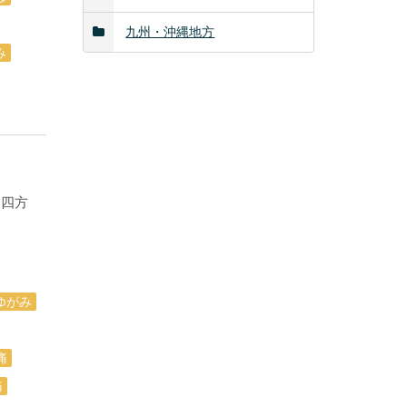
九州・沖縄地方
み
と四方
ゆがみ
痛
痛