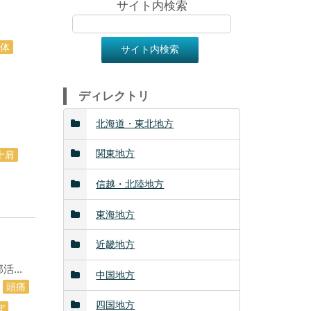
サイト内検索
体
ディレクトリ
北海道・東北地方
関東地方
十肩
信越・北陸地方
東海地方
近畿地方
...
中国地方
頭痛
四国地方
ぼ