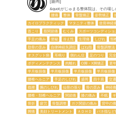
[盛岡]
&quot;がじゅまる整体院は、その場
腰痛
整体
骨盤矯正
姿勢矯正
カイロプラクティック
マタニティ整体
坐骨神経
首こり
股関節痛
むくみ
スポーツコンディショ
手足の痛み
便秘
冷え性
生理痛
しびれ
頸
肋骨の歪み
自律神経失調症
ばね指
骨盤調整法
オスグット病
耳鳴り
側わん症
足のつり
完
ボディメンテナンス
肉離れ
O脚・X脚矯正
更
半月板損傷
半月板損傷
半月板損傷
半月板損傷
腰椎ヘルニア
手足のしびれ
盛岡
四十肩
交
捻挫
腕のしびれ
仙骨の張り
骨の歪み
神経
腰椎・頚椎ヘルニア
関節痛
膝の痛み
不眠
骨折
疲労
骨盤調整
ガク関節の痛み
背中の
脚痛
美顔トリートメント
ＡＤＨＤ
バネ指など