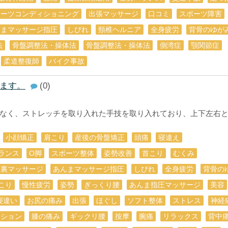
ポーツコンディショニング
出張マッサージ
口コミ
スポーツ障害
んまマッサージ指圧
しびれ
頸椎ヘルニア
全身疲労
背骨のゆが
法
骨盤調整法・操体法
骨盤調整法・操体法
側湾症
顎関節症
柔道整復師
バイク事故
ます。
(0)
なく、ストレッチを取り入れた手技を取り入れており、上下左右
小顔矯正
肩こり
産後の骨盤矯正
頭痛
寝違え
ランス
О脚
スポーツ整体
姿勢改善
首こり
むくみ
足裏マッサージ
あんまマッサージ指圧
しびれ
全身疲労
背骨の
こり
慢性疲労
姿勢
ぎっくり腰
あんま指圧マッサージ
美容
寝違い
お尻の痛み
出張
ほぐし
ソフト整体
ストレス
神経
ーション
膝の痛み
ギックリ腰
按摩
腕痛
リラックス
背中