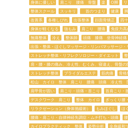
身体に優しい
肩こり 腰痛 骨盤
楽
O脚
リ
整体スクール
スッキリ
首のつまり
健康
改善系
各種しびれ
出張整体
顔面骨矯正
四
身体が軽くなる
強もみ
肩こり 腰痛
免疫力高
無痛整体
冷え
整体師
頭痛 膝痛 坐骨神経痛
出張・整体・ほぐしマッサージ・リンパマッサージ・
ストレッチ整体・リフレクソロジー・ダイエット
整
肩・腰・膝の痛み、冷え性、むくみ、寝違え、骨盤の
ストレッチ整体
ブライダルエステ
筋肉痛
骨格
松山 カイロ 整体 肩こり 腰痛 頭痛 冷え性 
肩甲骨が固い
肩こり・頭痛・首こり
首肩こり・
デスクワーク 肩こり
整体 カイロ
ぎっくり腰
リラクゼーション（身体弛緩術）
もみほぐし
ほ
腰痛・肩こり・自律神経失調症・ムチ打ち・頭痛
腰
カイロプラクティック 整体
姿勢分析
全身緩和