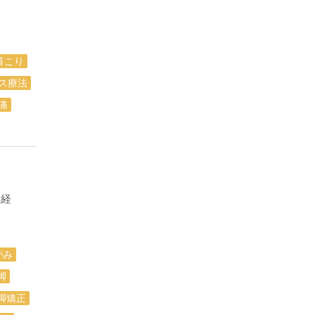
首こり
ス療法
痛
神経
がみ
脚
脚矯正