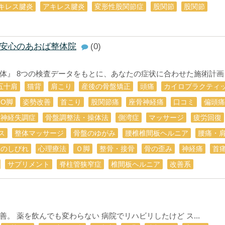
キレス腱炎
アキレス腱炎
変形性股関節症
股関節
股関節
安心のあおば整体院
(0)
』 8つの検査データをもとに、あなたの症状に合わせた施術計画を.
五十肩
猫背
肩こり
産後の骨盤矯正
頭痛
カイロプラクティ
О脚
姿勢改善
首こり
股関節痛
座骨神経痛
口コミ
偏頭痛
律神経失調症
骨盤調整法・操体法
側湾症
マッサージ
疲労回復
ス
整体マッサージ
骨盤のゆがみ
腰椎椎間板ヘルニア
腰痛・
足のしびれ
心理療法
Ｏ脚
整骨・接骨
骨の歪み
神経痛
首
サプリメント
脊柱管狭窄症
椎間板ヘルニア
改善系
。 薬を飲んでも変わらない 病院でリハビリしたけど ス...