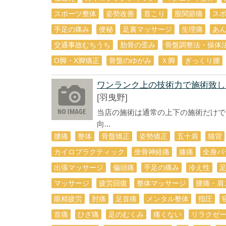
スポーツ整体
姿勢改善
首こり
股関節痛
ス
手足の痛み
便秘
足裏マッサージ
生理痛
あ
交通事故むちうち
肋骨の歪み
骨盤調整法・操体
O脚・X脚矯正
骨盤のゆがみ
Ｘ脚
ぎっくり腰
ワンランク上の技術力で施術致し
[羽曳野]
当店の施術は通常の上下の施術だけで
向...
腰痛
整体
骨盤矯正
姿勢矯正
五十肩
猫背
カイロプラクティック
坐骨神経痛
膝痛
全身バ
出張マッサージ
偏頭痛
手足の痛み
冷え性
マッサージ
疲労回復
整体マッサージ
腰痛・肩
眼精疲労
肘痛
足首痛
メンタル整体
指圧
首痛
ひざ痛
足のむくみ
痛くない
リラクゼ