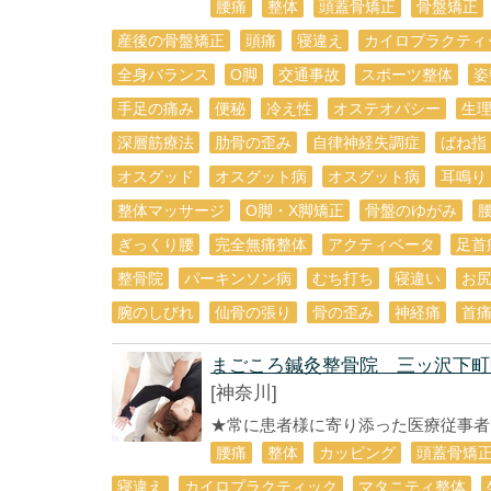
腰痛
整体
頭蓋骨矯正
骨盤矯正
産後の骨盤矯正
頭痛
寝違え
カイロプラクティ
全身バランス
О脚
交通事故
スポーツ整体
姿
手足の痛み
便秘
冷え性
オステオパシー
生
深層筋療法
肋骨の歪み
自律神経失調症
ばね指
オスグッド
オスグット病
オスグット病
耳鳴り
整体マッサージ
O脚・X脚矯正
骨盤のゆがみ
ぎっくり腰
完全無痛整体
アクティベータ
足首
整骨院
パーキンソン病
むち打ち
寝違い
お
腕のしびれ
仙骨の張り
骨の歪み
神経痛
首
まごころ鍼灸整骨院 三ッ沢下町
[神奈川]
★常に患者様に寄り添った医療従事者で
腰痛
整体
カッピング
頭蓋骨矯
寝違え
カイロプラクティック
マタニティ整体