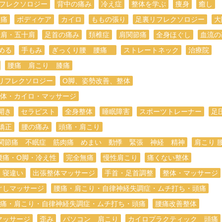
フレクソロジー
背中の痛み
冷え症
整体を学ぶ
痩身
癒し
脚痛
ボディケア
カイロ
ももの張り
足裏リフレクソロジー
大
十肩・五十肩
足首の痛み
頚椎症
肩関節痛
全身ほぐし
血流の
める
手もみ
ぎっくり腰 腰痛
ストレートネック
治療院
腰痛 肩こり 膝痛
リフレクソロジー
O脚、姿勢改善、整体
体・カイロ・マッサージ
開き
セラピスト
全身整体
睡眠障害
スポーツトレーナー
足
矯正
腰の痛み
頭痛・肩こり
関節痛 不眠症 筋肉痛 めまい 動悸 緊張 神経 精神
肩こり 
腰痛・O脚・冷え性
完全無痛
慢性肩こり
痛くない整体
・寝違い
出張整体マッサージ
手首・足首調整
整体・マッサージ
ぐしマッサージ
腰痛・肩こり・自律神経失調症・ムチ打ち・頭痛
痛・肩こり・自律神経失調症・ムチ打ち・頭痛
腰痛改善整体
マッサージ
歪み
パソコン 肩こり
カイロプラクティック 頭痛