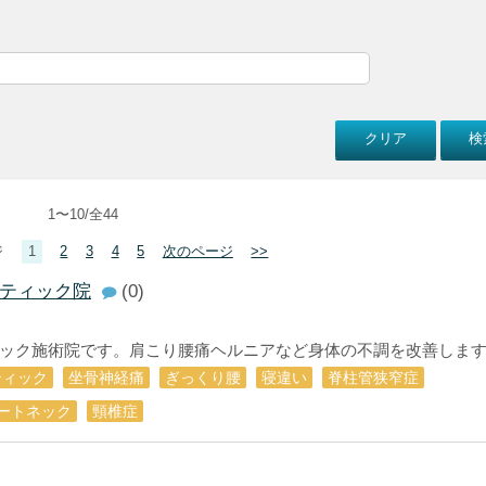
1〜10/全44
ジ
1
2
3
4
5
次のページ
>>
ティック院
(0)
ク施術院です。肩こり腰痛ヘルニアなど身体の不調を改善します。J
ティック
坐骨神経痛
ぎっくり腰
寝違い
脊柱管狭窄症
ートネック
頸椎症