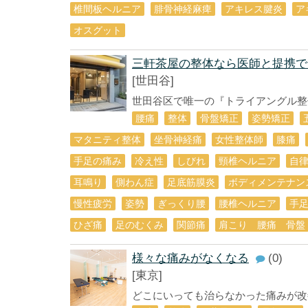
椎間板ヘルニア
腓骨神経麻痺
アキレス腱炎
ア
オスグット
三軒茶屋の整体なら医師と提携で
[世田谷]
世田谷区で唯一の『トライアングル整体
腰痛
整体
骨盤矯正
姿勢矯正
マタニティ整体
坐骨神経痛
女性整体師
膝痛
手足の痛み
冷え性
しびれ
頸椎ヘルニア
自
耳鳴り
側わん症
足底筋膜炎
ボディメンテナン
慢性疲労
姿勢
ぎっくり腰
腰椎ヘルニア
手
ひざ痛
足のむくみ
関節痛
肩こり 腰痛 骨盤
様々な痛みがなくなる
(0)
[東京]
どこにいっても治らなかった痛みが改善