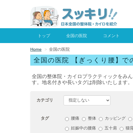
トップ
全国の医院
コメント
Home
全国の医院
全国の医院 【ぎっくり腰】で
全国の整体院・カイロプラクティックをみん
す。地名付きや長いタグは削除いたします。
カテゴリ
タグ
腰痛
整体
カッピング
妊娠中の腰痛
五十肩
猫