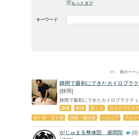
もっとタグ
キーワード
<<
前のペー
静岡で最初にできたカイロプラク
[静岡]
静岡で最初にできたカイロプラクティッ
腰痛
整体
肩こり
カイロプラク
四十肩・五十肩
頭痛・偏頭痛
ヘルニア
ストレ
がじゅまる整体院 盛岡院
(0)