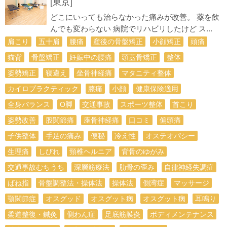
[東京]
どこにいっても治らなかった痛みが改善。 薬を飲
んでも変わらない 病院でリハビリしたけど ス...
肩こり
五十肩
腰痛
産後の骨盤矯正
小顔矯正
頭痛
猫背
骨盤矯正
妊娠中の腰痛
頭蓋骨矯正
整体
姿勢矯正
寝違え
坐骨神経痛
マタニティ整体
カイロプラクティック
膝痛
小顔
健康保険適用
全身バランス
О脚
交通事故
スポーツ整体
首こり
姿勢改善
股関節痛
座骨神経痛
口コミ
偏頭痛
子供整体
手足の痛み
便秘
冷え性
オステオパシー
生理痛
しびれ
頸椎ヘルニア
背骨のゆがみ
交通事故むちうち
深層筋療法
肋骨の歪み
自律神経失調症
ばね指
骨盤調整法・操体法
操体法
側湾症
マッサージ
顎関節症
オスグッド
オスグット病
オスグット病
耳鳴り
柔道整復・鍼灸
側わん症
足底筋膜炎
ボディメンテナンス