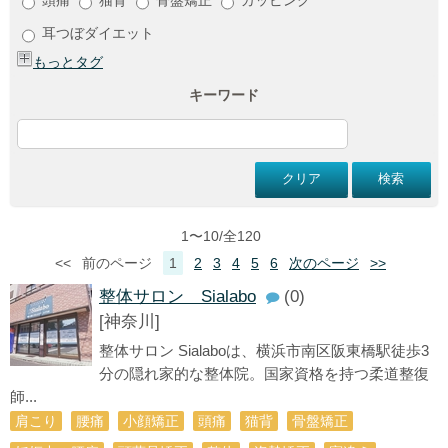
耳つぼダイエット
もっとタグ
キーワード
1〜10/全120
<<
前のページ
1
2
3
4
5
6
次のページ
>>
整体サロン Sialabo
(0)
[神奈川]
整体サロン Sialaboは、横浜市南区阪東橋駅徒歩3
分の隠れ家的な整体院。国家資格を持つ柔道整復
師...
肩こり
腰痛
小顔矯正
頭痛
猫背
骨盤矯正