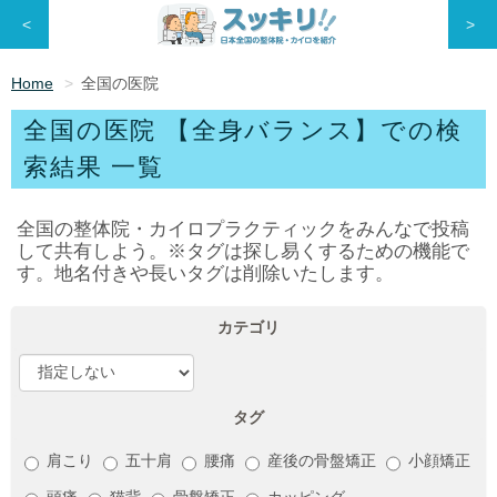
<
>
Home
全国の医院
全国の医院 【全身バランス】での検
索結果 一覧
全国の整体院・カイロプラクティックをみんなで投稿
して共有しよう。※タグは探し易くするための機能で
す。地名付きや長いタグは削除いたします。
カテゴリ
タグ
肩こり
五十肩
腰痛
産後の骨盤矯正
小顔矯正
頭痛
猫背
骨盤矯正
カッピング