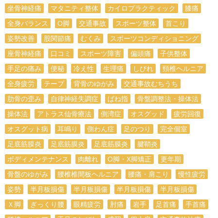
坐骨神経痛
マタニティ整体
カイロプラクティック
膝痛
全身バランス
О脚
交通事故
スポーツ整体
首こり
姿勢改善
股関節痛
むくみ
スポーツコンディショニング
座骨神経痛
口コミ
スポーツ障害
偏頭痛
子供整体
手足の痛み
便秘
冷え性
生理痛
しびれ
頸椎ヘルニア
全身疲労
テープ
背骨のゆがみ
交通事故むちうち
肋骨の歪み
自律神経失調症
ばね指
骨盤調整法・操体法
操体法
アトラス仙骨療法
側湾症
オスグッド
疲労回復
オスグット病
耳鳴り
側わん症
足のつり
完全個室
足底筋膜炎
足底筋膜炎
足底筋膜炎
腱鞘炎
ボディメンテナンス
肉離れ
O脚・X脚矯正
更年期
骨盤のゆがみ
腰椎椎間板ヘルニア
腰痛・肩こり
慢性疲労
姿勢
半月板損傷
半月板損傷
半月板損傷
半月板損傷
Ｘ脚
ぎっくり腰
眼精疲労
肘痛
岩手
足首痛
手首痛