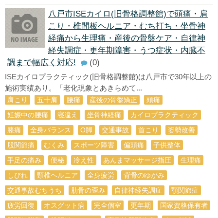
八戸市ISEカイロ(旧骨格調整館)で頭痛・肩
こり・椎間板ヘルニア・むち打ち・坐骨神
経痛から生理痛・産後の骨盤ケア・自律神
経失調症・更年期障害・うつ症状・内臓不
調まで幅広く対応!
(0)
ISEカイロプラクティック(旧骨格調整館)は八戸市で30年以上の
施術実績あり。「老化現象とあきらめて...
肩こり
五十肩
腰痛
産後の骨盤矯正
頭痛
妊娠中の腰痛
寝違え
坐骨神経痛
カイロプラクティック
膝痛
全身バランス
О脚
交通事故
首こり
姿勢改善
股関節痛
むくみ
スポーツ障害
偏頭痛
子供整体
手足の痛み
便秘
冷え性
あんまマッサージ指圧
生理痛
しびれ
頸椎ヘルニア
全身疲労
背骨のゆがみ
交通事故むちうち
肋骨の歪み
自律神経失調症
顎関節症
疲労回復
オスグット病
完全個室
更年期
国家資格保有者