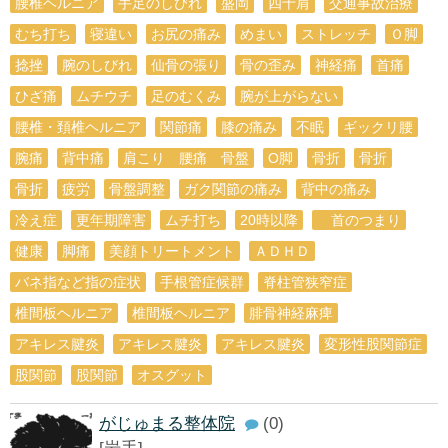
腰椎ヘルニア
手足のしびれ
盛岡
四十肩
交通事故治療
むち打ち
寝違い
お尻の痛み
めまい
ストレッチ
Ｏ脚
捻挫
腕のしびれ
仙骨の張り
骨の歪み
神経痛
首痛
ひざ痛
ムチウチ
足のむくみ
腕が上がらない
腰椎・頚椎ヘルニア
関節痛
膝の痛み
不眠
ギックリ腰
腕痛
背中痛
肩こり 腰痛 骨盤
O脚
骨折
骨折
骨折
疲労
骨盤調整
ガク関節の痛み
背中の痛み
冷え症
更年期障害
ムチ打ち
20時以降
首のつまり
健康
脚痛
美顔トリートメント
ＡＤＨＤ
バネ指など指の症状
手根管症候群
脊柱管狭窄症
椎間板ヘルニア
椎間板ヘルニア
腓骨神経麻痺
アキレス腱炎
アキレス腱炎
アキレス腱炎
変形性股関節症
股関節
股関節
オスグット
がじゅまる整体院
(0)