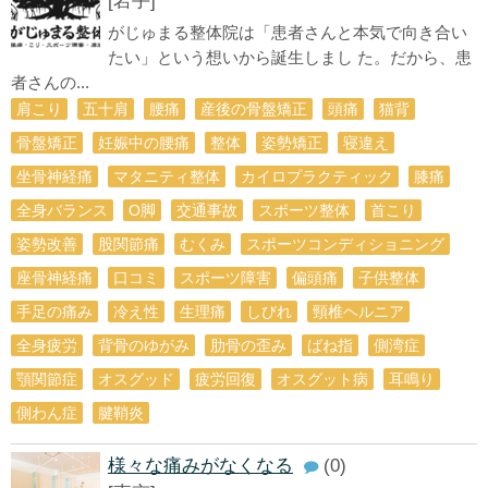
[岩手]
がじゅまる整体院は「患者さんと本気で向き合い
たい」という想いから誕生しまし た。だから、患
者さんの...
肩こり
五十肩
腰痛
産後の骨盤矯正
頭痛
猫背
骨盤矯正
妊娠中の腰痛
整体
姿勢矯正
寝違え
坐骨神経痛
マタニティ整体
カイロプラクティック
膝痛
全身バランス
О脚
交通事故
スポーツ整体
首こり
姿勢改善
股関節痛
むくみ
スポーツコンディショニング
座骨神経痛
口コミ
スポーツ障害
偏頭痛
子供整体
手足の痛み
冷え性
生理痛
しびれ
頸椎ヘルニア
全身疲労
背骨のゆがみ
肋骨の歪み
ばね指
側湾症
顎関節症
オスグッド
疲労回復
オスグット病
耳鳴り
側わん症
腱鞘炎
様々な痛みがなくなる
(0)