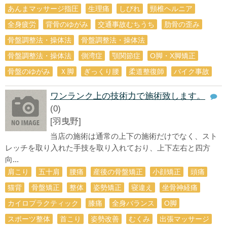
あんまマッサージ指圧
生理痛
しびれ
頸椎ヘルニア
全身疲労
背骨のゆがみ
交通事故むちうち
肋骨の歪み
骨盤調整法・操体法
骨盤調整法・操体法
骨盤調整法・操体法
側湾症
顎関節症
O脚・X脚矯正
骨盤のゆがみ
Ｘ脚
ぎっくり腰
柔道整復師
バイク事故
ワンランク上の技術力で施術致します。
(0)
[羽曳野]
当店の施術は通常の上下の施術だけでなく、スト
レッチを取り入れた手技を取り入れており、上下左右と四方
向...
肩こり
五十肩
腰痛
産後の骨盤矯正
小顔矯正
頭痛
猫背
骨盤矯正
整体
姿勢矯正
寝違え
坐骨神経痛
カイロプラクティック
膝痛
全身バランス
О脚
スポーツ整体
首こり
姿勢改善
むくみ
出張マッサージ