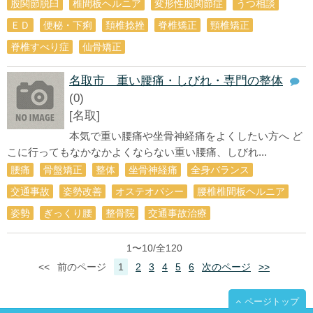
股関節脱臼
椎間板ヘルニア
変形性股関節症
うつ相談
ＥＤ
便秘・下痢
頚椎捻挫
脊椎矯正
頸椎矯正
脊椎すべり症
仙骨矯正
名取市 重い腰痛・しびれ・専門の整体
(0)
[名取]
本気で重い腰痛や坐骨神経痛をよくしたい方へ ど
こに行ってもなかなかよくならない重い腰痛、しびれ...
腰痛
骨盤矯正
整体
坐骨神経痛
全身バランス
交通事故
姿勢改善
オステオパシー
腰椎椎間板ヘルニア
姿勢
ぎっくり腰
整骨院
交通事故治療
1〜10/全120
<<
前のページ
1
2
3
4
5
6
次のページ
>>
ページトップ