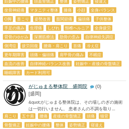
妊娠中の腰痛
頭蓋骨矯正
整体
姿勢矯正
寝違え
坐骨神経痛
マタニティ整体
膝痛
小顔
全身バランス
О脚
首こり
姿勢改善
股関節痛
偏頭痛
子供整体
手足の痛み
生理痛
しびれ
頸椎ヘルニア
全身疲労
背骨のゆがみ
深層筋療法
肋骨の歪み
自律神経失調症
側湾症
疲労回復
腰痛・肩こり
首痛
冷え症
更年期障害
頭痛・偏頭痛
肩甲骨の痛み
不眠症
血流の改善
自律神経バランス改善
妊娠中・産後の骨盤矯正
睡眠障害
カード利用可
がじゅまる整体院 盛岡院
(0)
[盛岡]
&quot;がじゅまる整体院は、その場しのぎの施術
は一切行いません。 患者さんの不調を取り...
肩こり
五十肩
腰痛
産後の骨盤矯正
頭痛
猫背
骨盤矯正
妊娠中の腰痛
整体
姿勢矯正
寝違え