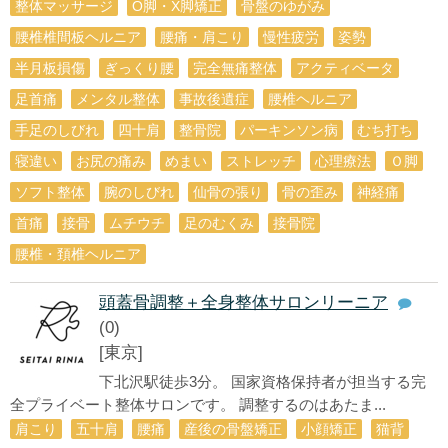
整体マッサージ
O脚・X脚矯正
骨盤のゆがみ
腰椎椎間板ヘルニア
腰痛・肩こり
慢性疲労
姿勢
半月板損傷
ぎっくり腰
完全無痛整体
アクティベータ
足首痛
メンタル整体
事故後遺症
腰椎ヘルニア
手足のしびれ
四十肩
整骨院
パーキンソン病
むち打ち
寝違い
お尻の痛み
めまい
ストレッチ
心理療法
Ｏ脚
ソフト整体
腕のしびれ
仙骨の張り
骨の歪み
神経痛
首痛
接骨
ムチウチ
足のむくみ
接骨院
腰椎・頚椎ヘルニア
頭蓋骨調整＋全身整体サロンリーニア
(0)
[東京]
下北沢駅徒歩3分。 国家資格保持者が担当する完
全プライベート整体サロンです。 調整するのはあたま...
肩こり
五十肩
腰痛
産後の骨盤矯正
小顔矯正
猫背