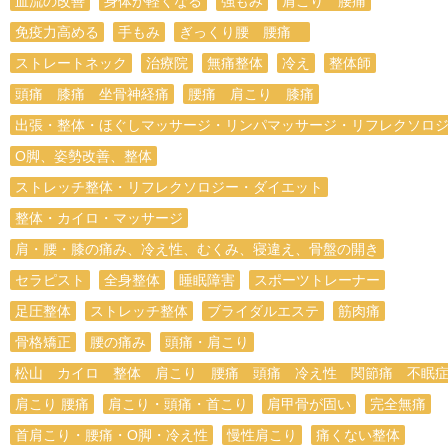
血流の改善
身体が軽くなる
強もみ
肩こり 腰痛
免疫力高める
手もみ
ぎっくり腰 腰痛
ストレートネック
治療院
無痛整体
冷え
整体師
頭痛 膝痛 坐骨神経痛
腰痛 肩こり 膝痛
出張・整体・ほぐしマッサージ・リンパマッサージ・リフレクソロ
O脚、姿勢改善、整体
ストレッチ整体・リフレクソロジー・ダイエット
整体・カイロ・マッサージ
肩・腰・膝の痛み、冷え性、むくみ、寝違え、骨盤の開き
セラピスト
全身整体
睡眠障害
スポーツトレーナー
足圧整体
ストレッチ整体
ブライダルエステ
筋肉痛
骨格矯正
腰の痛み
頭痛・肩こり
松山 カイロ 整体 肩こり 腰痛 頭痛 冷え性 関節痛 不眠
肩こり 腰痛
肩こり・頭痛・首こり
肩甲骨が固い
完全無痛
首肩こり・腰痛・O脚・冷え性
慢性肩こり
痛くない整体