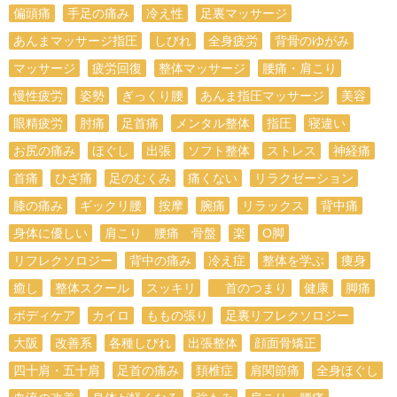
偏頭痛
手足の痛み
冷え性
足裏マッサージ
あんまマッサージ指圧
しびれ
全身疲労
背骨のゆがみ
マッサージ
疲労回復
整体マッサージ
腰痛・肩こり
慢性疲労
姿勢
ぎっくり腰
あんま指圧マッサージ
美容
眼精疲労
肘痛
足首痛
メンタル整体
指圧
寝違い
お尻の痛み
ほぐし
出張
ソフト整体
ストレス
神経痛
首痛
ひざ痛
足のむくみ
痛くない
リラクゼーション
膝の痛み
ギックリ腰
按摩
腕痛
リラックス
背中痛
身体に優しい
肩こり 腰痛 骨盤
楽
O脚
リフレクソロジー
背中の痛み
冷え症
整体を学ぶ
痩身
癒し
整体スクール
スッキリ
首のつまり
健康
脚痛
ボディケア
カイロ
ももの張り
足裏リフレクソロジー
大阪
改善系
各種しびれ
出張整体
顔面骨矯正
四十肩・五十肩
足首の痛み
頚椎症
肩関節痛
全身ほぐし