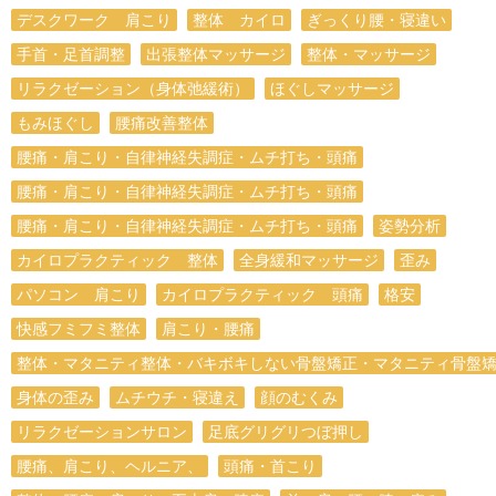
デスクワーク 肩こり
整体 カイロ
ぎっくり腰・寝違い
手首・足首調整
出張整体マッサージ
整体・マッサージ
リラクゼーション（身体弛緩術）
ほぐしマッサージ
もみほぐし
腰痛改善整体
腰痛・肩こり・自律神経失調症・ムチ打ち・頭痛
腰痛・肩こり・自律神経失調症・ムチ打ち・頭痛
腰痛・肩こり・自律神経失調症・ムチ打ち・頭痛
姿勢分析
カイロプラクティック 整体
全身緩和マッサージ
歪み
パソコン 肩こり
カイロプラクティック 頭痛
格安
快感フミフミ整体
肩こり・腰痛
整体・マタニティ整体・バキボキしない骨盤矯正・マタニティ骨盤
身体の歪み
ムチウチ・寝違え
顔のむくみ
リラクゼーションサロン
足底グリグリつぼ押し
腰痛、肩こり、ヘルニア、
頭痛・首こり