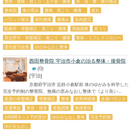
整体・腰痛・肩こり・五十肩・膝痛
首・肩・腰・膝の痛み
整体院
体の歪み
腰痛 肩こり 膝痛
疲れ
バランス療法
慢性腰痛
膝痛み
筋肉疲労
船橋市・骨盤矯正・肩こり・腰痛
骨格調整
肩コリ
習志野市・骨盤矯正・肩こり・腰痛
整体・リフレクソロジー
慢性疲労改善
ゆがみなおし整体
西田整骨院 宇治市小倉の治る整体・接骨院
(0)
[宇治]
京都府宇治市 近鉄小倉駅前 体のゆがみを科学した
完全予約制の整骨院。無痛の歪みなおし整体で《より良い...
産後の骨盤矯正
骨盤矯正
整体
坐骨神経痛
全身バランス
交通事故
整骨・接骨
骨盤調整
無痛整体
24時間ネット予約受付
ゆがみなおし整体
完全予約制
ゆがみなおし