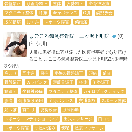
骨盤矯正
頭蓋骨矯正
整体
姿勢矯正
坐骨神経痛
マタニティ整体
膝痛
全身バランス
О脚
姿勢改善
股関節痛
むくみ
スポーツ障害
偏頭痛
まごころ鍼灸整骨院 三ッ沢下町院
(0)
[神奈川]
★常に患者様に寄り添った医療従事者であり続け
ること まごころ鍼灸整骨院三ッ沢下町院は少年野
球や部活...
肩こり
五十肩
腰痛
産後の骨盤矯正
頭痛
猫背
骨盤矯正
カッピング
頭蓋骨矯正
整体
姿勢矯正
寝違え
坐骨神経痛
マタニティ整体
カイロプラクティック
膝痛
健康保険適用
全身バランス
交通事故
スポーツ整体
足つぼ
首こり
姿勢改善
股関節痛
スポーツコンディショニング
出張マッサージ
口コミ
スポーツ障害
手足の痛み
便秘
足裏マッサージ