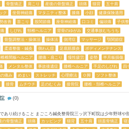
痛
骨盤矯正
肩こり
産後の骨盤矯正
頭痛
猫背
五十肩
ック
坐骨神経痛
マタニティ整体
膝痛
小顔
健康保険適用
勢改善
首こり
股関節痛
座骨神経痛
口コミ
偏頭痛
子供整
理痛
しびれ
頸椎ヘルニア
背骨のゆがみ
交通事故むちうち
骨盤調整法・操体法
操体法
側湾症
マッサージ
顎関節症
柔道整復・鍼灸
側わん症
足底筋膜炎
ボディメンテナンス
腰椎椎間板ヘルニア
腰痛・肩こり
慢性疲労
姿勢
半月板損傷
痛
メンタル整体
事故後遺症
腰椎ヘルニア
手足のしびれ
四
尻の痛み
めまい
ストレッチ
心理療法
Ｏ脚
ソフト整体
痛
接骨
ムチウチ
足のむくみ
接骨院
腰椎・頚椎ヘルニア
院
(0)
あり続けること まごころ鍼灸整骨院三ッ沢下町院は少年野球や部活
後の骨盤矯正
頭痛
カッピング
猫背
五十肩
頭蓋骨矯正
寝