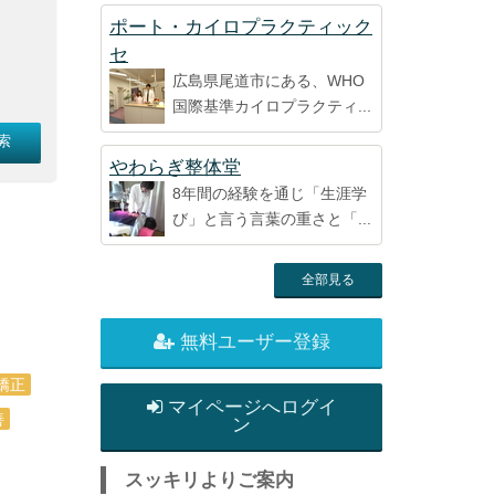
ポート・カイロプラクティック
セ
広島県尾道市にある、WHO
国際基準カイロプラクティ...
やわらぎ整体堂
8年間の経験を通じ「生涯学
び」と言う言葉の重さと「...
全部見る
無料ユーザー登録
矯正
マイページへログイ
善
ン
スッキリよりご案内