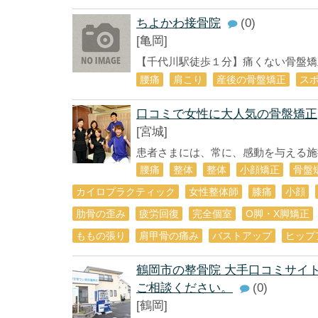
ちよかわ接骨院
(0)
[亀岡]
【千代川駅徒歩１分】痛くない骨盤矯正
腰痛
肩こり
産後の骨盤矯正
ス
口コミで女性に大人気の骨盤矯正
[宮城]
患者さまには、常に、感動を与える施術
腰痛
整体
整体
小顔矯正
骨盤
カイロプラクティック
女性整体師
膝痛
小顔
肋骨の歪み
疲労回復
完全個室
O脚・X脚矯正
ももの張り
肩甲骨の痛み
バストアップ
ヒップ
鶴岡市の整骨院 大手口コミサイ
ご相談ください。
(0)
[鶴岡]