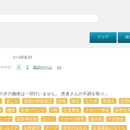
1〜10/全20
ページ
1
2
次のページ
>>
しのぎの施術は一切行いません。 患者さんの不調を取り...
正
肩こり
産後の骨盤矯正
頭痛
猫背
五十肩
寝違え
姿勢
体
膝痛
全身バランス
О脚
交通事故
スポーツ整体
姿勢改
ニング
座骨神経痛
口コミ
スポーツ障害
偏頭痛
子供整体
椎ヘルニア
全身疲労
テープ
背骨のゆがみ
交通事故むちうち