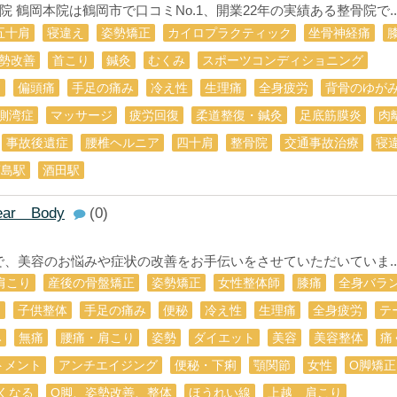
鶴岡本院は鶴岡市で口コミNo.1、開業22年の実績ある整骨院で..
五十肩
寝違え
姿勢矯正
カイロプラクティック
坐骨神経痛
勢改善
首こり
鍼灸
むくみ
スポーツコンディショニング
判
偏頭痛
手足の痛み
冷え性
生理痛
全身疲労
背骨のゆが
側湾症
マッサージ
疲労回復
柔道整復・鍼灸
足底筋膜炎
肉
事故後遺症
腰椎ヘルニア
四十肩
整骨院
交通事故治療
寝
藤島駅
酒田駅
r Body
(0)
法で、美容のお悩みや症状の改善をお手伝いをさせていただいていま..
肩こり
産後の骨盤矯正
姿勢矯正
女性整体師
膝痛
全身バラ
痛
子供整体
手足の痛み
便秘
冷え性
生理痛
全身疲労
テ
み
無痛
腰痛・肩こり
姿勢
ダイエット
美容
美容整体
痛
トメント
アンチエイジング
便秘・下痢
顎関節
女性
O脚矯正
くなる
O脚、姿勢改善、整体
ほうれい線
上越 肩こり