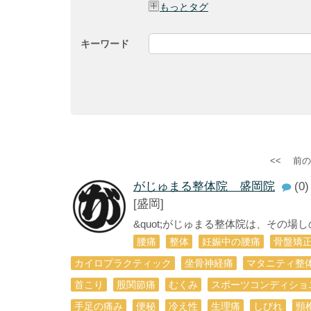
もっとタグ
キーワード
<<
前の
がじゅまる整体院 盛岡院
(0)
[盛岡]
&quot;がじゅまる整体院は、その場
腰痛
整体
妊娠中の腰痛
骨盤矯
カイロプラクティック
坐骨神経痛
マタニティ整
首こり
股関節痛
むくみ
スポーツコンディショ
手足の痛み
便秘
冷え性
生理痛
しびれ
頸