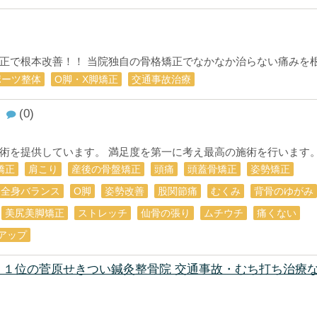
で根本改善！！ 当院独自の骨格矯正でなかなか治らない痛みを根本
ポーツ整体
O脚・X脚矯正
交通事故治療
(0)
を提供しています。 満足度を第一に考え最高の施術を行います。.
矯正
肩こり
産後の骨盤矯正
頭痛
頭蓋骨矯正
姿勢矯正
全身バランス
О脚
姿勢改善
股関節痛
むくみ
背骨のゆがみ
美尻美脚矯正
ストレッチ
仙骨の張り
ムチウチ
痛くない
アップ
ト１位の菅原せきつい鍼灸整骨院 交通事故・むち打ち治療