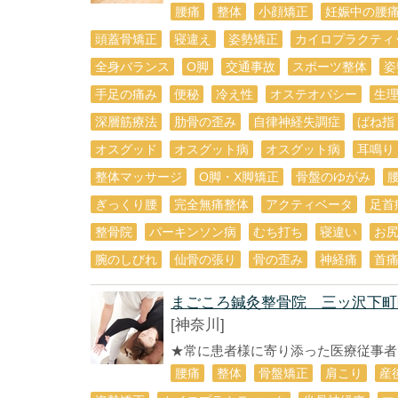
腰痛
整体
小顔矯正
妊娠中の腰
頭蓋骨矯正
寝違え
姿勢矯正
カイロプラクティ
全身バランス
О脚
交通事故
スポーツ整体
姿
手足の痛み
便秘
冷え性
オステオパシー
生
深層筋療法
肋骨の歪み
自律神経失調症
ばね指
オスグッド
オスグット病
オスグット病
耳鳴り
整体マッサージ
O脚・X脚矯正
骨盤のゆがみ
ぎっくり腰
完全無痛整体
アクティベータ
足首
整骨院
パーキンソン病
むち打ち
寝違い
お
腕のしびれ
仙骨の張り
骨の歪み
神経痛
首
まごころ鍼灸整骨院 三ッ沢下町
[神奈川]
★常に患者様に寄り添った医療従事者で
腰痛
整体
骨盤矯正
肩こり
産