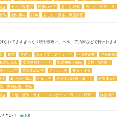
開き
カード利用可
産後のケア
肩こり 腰痛
肩こり・頭痛・首
整体
顔の歪み
口角
肩こり・腰痛・骨盤矯正
げられてますぎっくり腰や寝違い、ヘルニア治療などで行われま
グ
猫背
寝違え
カイロプラクティック
坐骨神経痛
健康保険
骨のゆがみ
交通事故むちうち
柔道整復・鍼灸
O脚・X脚矯正
椎ヘルニア
交通事故治療
ストレッチ
整骨・接骨
離症
肩甲骨の痛み
ヘルニア
妊娠中の腰痛・肩こり
子供連れＯ
O脚、姿勢改善、整体
開き
上越・整体・カイロ・マッサージ・肩こり・腰痛・
猫背矯正
ださい！
(0)