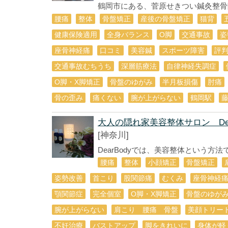
鶴岡市にある、菅原せきつい鍼灸整骨院 
腰痛
整体
骨盤矯正
産後の骨盤矯正
猫背
健康保険適用
全身バランス
О脚
交通事故
姿
座骨神経痛
口コミ
美容鍼
スポーツ障害
評
交通事故むちうち
深層筋療法
自律神経失調症
O脚・X脚矯正
骨盤のゆがみ
半月板損傷
肘痛
骨の歪み
痛くない
腕が上がらない
鶴岡駅
大人の隠れ家美容整体サロン Dea
[神奈川]
DearBodyでは、美容整体という方
腰痛
整体
小顔矯正
骨盤矯正
姿勢改善
首こり
股関節痛
むくみ
座骨神経
顎関節症
完全個室
O脚・X脚矯正
骨盤のゆが
腕が上がらない
肩こり 腰痛 骨盤
美顔トリー
不妊治療
バストアップ
脚をきれいに
身体が軽