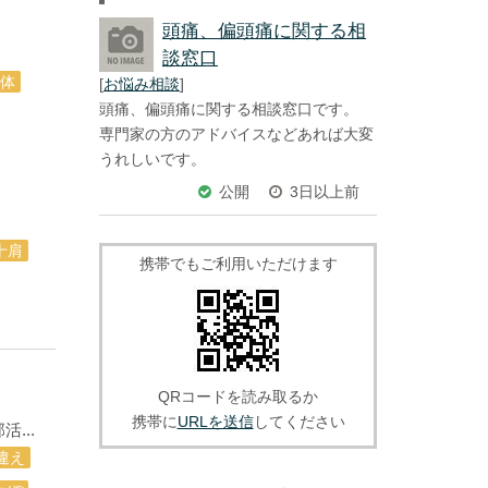
頭痛、偏頭痛に関する相
談窓口
体
[
お悩み相談
]
頭痛、偏頭痛に関する相談窓口です。
専門家の方のアドバイスなどあれば大変
うれしいです。
公開
3日以上前
十肩
携帯でもご利用いただけます
QRコードを読み取るか
携帯に
URLを送信
してください
...
違え