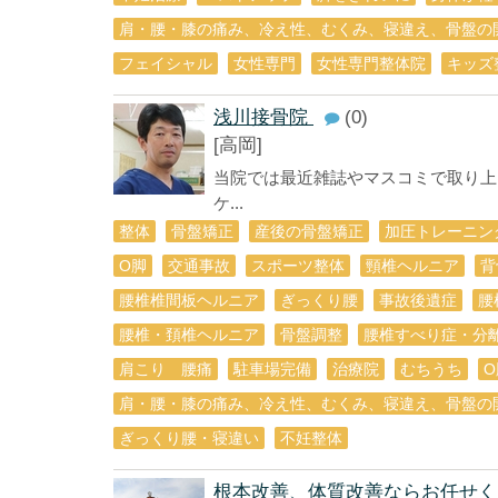
肩・腰・膝の痛み、冷え性、むくみ、寝違え、骨盤の
フェイシャル
女性専門
女性専門整体院
キッズ
浅川接骨院
(0)
[高岡]
当院では最近雑誌やマスコミで取り上
ケ...
整体
骨盤矯正
産後の骨盤矯正
加圧トレーニン
О脚
交通事故
スポーツ整体
頸椎ヘルニア
背
腰椎椎間板ヘルニア
ぎっくり腰
事故後遺症
腰
腰椎・頚椎ヘルニア
骨盤調整
腰椎すべり症・分
肩こり 腰痛
駐車場完備
治療院
むちうち
肩・腰・膝の痛み、冷え性、むくみ、寝違え、骨盤の
ぎっくり腰・寝違い
不妊整体
根本改善、体質改善ならお任せく