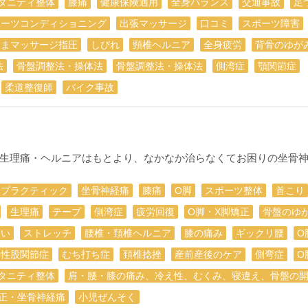
タニティ整体
膝痛
健康保険適用
全身バランス
交通事故
足
ポーツコンディショニング
出張マッサージ
口コミ
スポーツ障害
んまマッサージ指圧
しびれ
頸椎ヘルニア
全身疲労
背骨のゆが
法
骨盤調整法・操体法
骨盤調整法・操体法
側湾症
顎関節症
柔道整復師
バイク事故
生理痛・ヘルニアはもとより、なかなか治らなくてお困りの坐骨
ロプラクティック
坐骨神経痛
膝痛
О脚
スポーツ整体
首こり
生理痛
テープ
側湾症
疲労回復
O脚・X脚矯正
骨盤のゆ
違い
ストレッチ
腰椎・頚椎ヘルニア
膝の痛み
ギックリ腰
O
形性股関節症
むち打ち症
頚椎捻挫
産前産後のケア
側弯症
O
タニティ整体
肩・腰・膝の痛み、冷え性、むくみ、寝違え、骨盤の
正・坐骨神経痛
小児ぜんそく