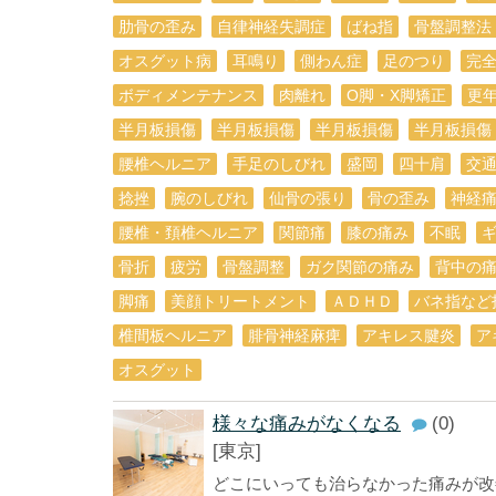
肋骨の歪み
自律神経失調症
ばね指
骨盤調整法
オスグット病
耳鳴り
側わん症
足のつり
完
ボディメンテナンス
肉離れ
O脚・X脚矯正
更
半月板損傷
半月板損傷
半月板損傷
半月板損傷
腰椎ヘルニア
手足のしびれ
盛岡
四十肩
交
捻挫
腕のしびれ
仙骨の張り
骨の歪み
神経
腰椎・頚椎ヘルニア
関節痛
膝の痛み
不眠
骨折
疲労
骨盤調整
ガク関節の痛み
背中の
脚痛
美顔トリートメント
ＡＤＨＤ
バネ指など
椎間板ヘルニア
腓骨神経麻痺
アキレス腱炎
ア
オスグット
様々な痛みがなくなる
(0)
[東京]
どこにいっても治らなかった痛みが改善