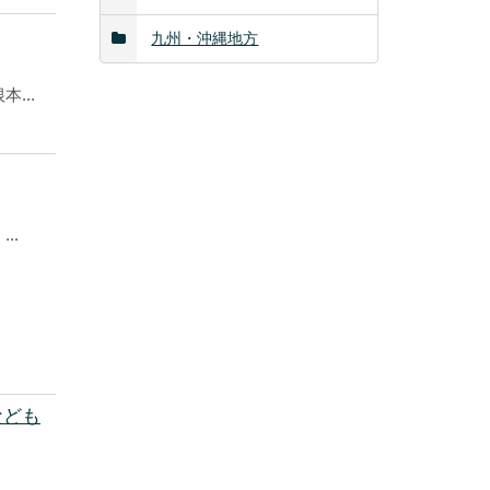
九州・沖縄地方
...
..
なども