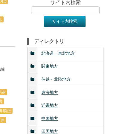
つぼ
サイト内検索
み
ディレクトリ
北海道・東北地方
関東地方
神経
信越・北陸地方
がみ
東海地方
脚
近畿地方
脚矯正
中国地方
開き
四国地方