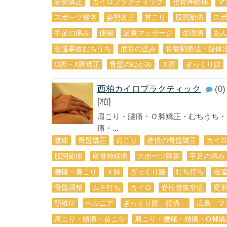
姿勢矯正
カイロプラクティック
坐骨神経痛
マ
スポーツ整体
姿勢改善
首こり
股関節痛
ス
手足の痛み
便秘
足裏マッサージ
生理痛
あ
交通事故むちうち
肋骨の歪み
骨盤調整法・操体
O脚・X脚矯正
骨盤のゆがみ
Ｘ脚
ぎっくり腰
西柏カイロプラクティック
(0)
[柏]
肩こり・腰痛・Ｏ脚矯正・むちうち・
痛・...
腰痛
骨盤矯正
肩こり
産後の骨盤矯正
カイ
股関節痛
座骨神経痛
スポーツ障害
手足の痛み
腰痛・肩こり
Ｘ脚
ぎっくり腰
むち打ち
寝
骨盤調整
ムチ打ち
カイロ
脊柱管狭窄症
変
頚椎症
ヘルニア
ぎっくり腰 腰痛
広島 マ
肩こり・頭痛・首こり
肩こり・腰痛・頭痛・O脚矯