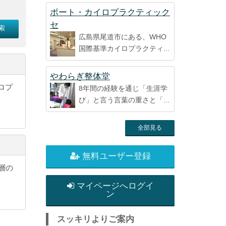
ポート・カイロプラクティック
セ
広島県尾道市にある、WHO
国際基準カイロプラクティ...
やわらぎ整体堂
ロプ
8年間の経験を通じ「生涯学
び」と言う言葉の重さと「...
全部見る
無料ユーザー登録
層の
マイページへログイ
ン
スッキリよりご案内