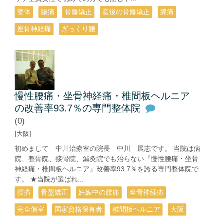
整体
腰痛
骨盤矯正
産後の骨盤矯正
膝痛
座骨神経痛
ぎっくり腰
慢性腰痛・坐骨神経痛・椎間板ヘルニア
の改善率93.7％の専門整体院
(0)
[大阪]
初めまして 中川治療室の院長 中川 展志です。 当院は病
院、整骨院、接骨院、鍼灸院でも治らない『慢性腰痛・坐骨
神経痛・椎間板ヘルニア』改善率93.7％を誇る専門整体院で
す。 ★当院が選ばれ...
腰痛
骨盤矯正
妊娠中の腰痛
坐骨神経痛
完全個室
国家資格保有者
椎間板ヘルニア
大阪