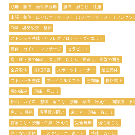
頭痛 膝痛 坐骨神経痛
腰痛 肩こり 膝痛
出張・整体・ほぐしマッサージ・リンパマッサージ・リフレクソ
O脚、姿勢改善、整体
ストレッチ整体・リフレクソロジー・ダイエット
整体・カイロ・マッサージ
セラピスト
肩・腰・膝の痛み、冷え性、むくみ、寝違え、骨盤の開き
全身整体
睡眠障害
スポーツトレーナー
足圧整体
ストレッチ整体
ブライダルエステ
筋肉痛
骨格矯正
腰の痛み
頭痛・肩こり
松山 カイロ 整体 肩こり 腰痛 頭痛 冷え性 関節痛 不
肩こり 腰痛
肩甲骨が固い
肩こり・頭痛・首こり
首肩こり・腰痛・O脚・冷え性
完全無痛
慢性肩こり
痛くない整体
デスクワーク 肩こり
整体 カイロ