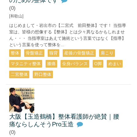
(0)
[和歌山]
はじめまして・岩出市の【二宮式 前田整体】です！ 当指導
室は、皆様の想像する【整体】とは少々異なるかもしれませ
ん・・・ 当指導室はあえて施術という言葉ではなく【指導】
という言葉を使って整体を...
整体
骨盤矯正
猫背
産後の骨盤矯正
肩こり
マタニティ整体
膝痛
全身バランス
О脚
めまい
二宮整体
野口整体
大阪【玉造鶴橋】整体看護師が絶賛｜腰
痛ならしんそうPro玉造
(0)