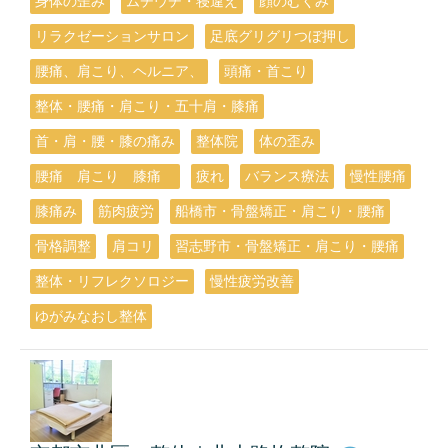
身体の歪み
ムチウチ・寝違え
顔のむくみ
リラクゼーションサロン
足底グリグリつぼ押し
腰痛、肩こり、ヘルニア、
頭痛・首こり
整体・腰痛・肩こり・五十肩・膝痛
首・肩・腰・膝の痛み
整体院
体の歪み
腰痛 肩こり 膝痛
疲れ
バランス療法
慢性腰痛
膝痛み
筋肉疲労
船橋市・骨盤矯正・肩こり・腰痛
骨格調整
肩コリ
習志野市・骨盤矯正・肩こり・腰痛
整体・リフレクソロジー
慢性疲労改善
ゆがみなおし整体