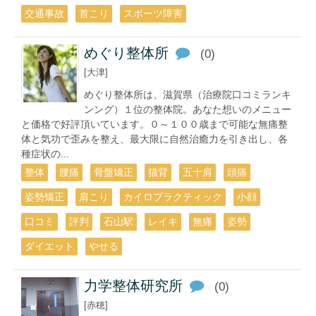
交通事故
首こり
スポーツ障害
めぐり整体所
(0)
[大津]
めぐり整体所は、滋賀県（治療院口コミランキ
ンング）１位の整体院。あなた想いのメニュー
と価格で好評頂いています。０～１００歳まで可能な無痛整
体と気功で歪みを整え、最大限に自然治癒力を引き出し、各
種症状の...
整体
腰痛
骨盤矯正
猫背
五十肩
頭痛
姿勢矯正
肩こり
カイロプラクティック
小顔
口コミ
評判
石山駅
レイキ
無痛
姿勢
ダイエット
やせる
力学整体研究所
(0)
[赤穂]