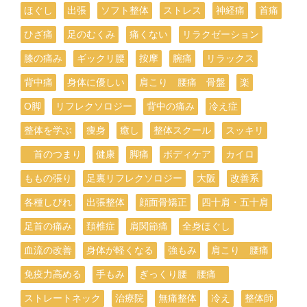
ほぐし
出張
ソフト整体
ストレス
神経痛
首痛
ひざ痛
足のむくみ
痛くない
リラクゼーション
膝の痛み
ギックリ腰
按摩
腕痛
リラックス
背中痛
身体に優しい
肩こり 腰痛 骨盤
楽
O脚
リフレクソロジー
背中の痛み
冷え症
整体を学ぶ
痩身
癒し
整体スクール
スッキリ
首のつまり
健康
脚痛
ボディケア
カイロ
ももの張り
足裏リフレクソロジー
大阪
改善系
各種しびれ
出張整体
顔面骨矯正
四十肩・五十肩
足首の痛み
頚椎症
肩関節痛
全身ほぐし
血流の改善
身体が軽くなる
強もみ
肩こり 腰痛
免疫力高める
手もみ
ぎっくり腰 腰痛
ストレートネック
治療院
無痛整体
冷え
整体師