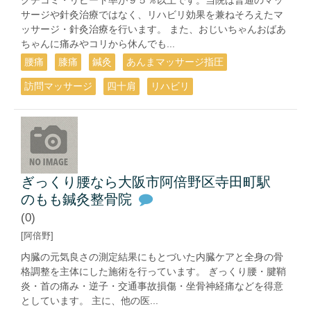
サージや針灸治療ではなく、リハビリ効果を兼ねそろえたマ
ッサージ・針灸治療を行います。 また、おじいちゃんおばあ
ちゃんに痛みやコリから休んでも...
腰痛
膝痛
鍼灸
あんまマッサージ指圧
訪問マッサージ
四十肩
リハビリ
ぎっくり腰なら大阪市阿倍野区寺田町駅
のもも鍼灸整骨院
(0)
[阿倍野]
内臓の元気良さの測定結果にもとづいた内臓ケアと全身の骨
格調整を主体にした施術を行っています。 ぎっくり腰・腱鞘
炎・首の痛み・逆子・交通事故損傷・坐骨神経痛などを得意
としています。 主に、他の医...