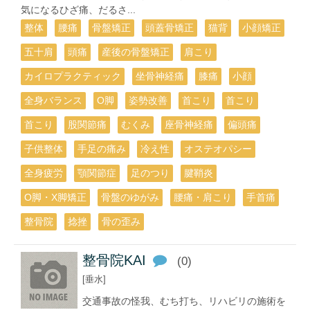
気になるひざ痛、だるさ...
整体
腰痛
骨盤矯正
頭蓋骨矯正
猫背
小顔矯正
五十肩
頭痛
産後の骨盤矯正
肩こり
カイロプラクティック
坐骨神経痛
膝痛
小顔
全身バランス
О脚
姿勢改善
首こり
首こり
首こり
股関節痛
むくみ
座骨神経痛
偏頭痛
子供整体
手足の痛み
冷え性
オステオパシー
全身疲労
顎関節症
足のつり
腱鞘炎
O脚・X脚矯正
骨盤のゆがみ
腰痛・肩こり
手首痛
整骨院
捻挫
骨の歪み
整骨院KAI
(0)
[垂水]
交通事故の怪我、むち打ち、リハビリの施術を