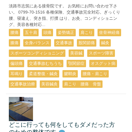
淡路市志筑にある接骨院です。 お気軽にお問い合わせ下さ
い。 0799-70-1516 各種保険、交通事故完全対応。ぎっくり
腰、寝違え、突き指、打撲 はり、お灸、コンディショニン
グ、美容各種対応...
腰痛
五十肩
頭痛
姿勢矯正
肩こり
坐骨神経痛
膝痛
全身バランス
交通事故
股関節痛
鍼灸
スポーツコンディショニング
美容鍼
スポーツ障害
偏頭痛
交通事故むちうち
顎関節症
オスグット病
耳鳴り
柔道整復・鍼灸
腱鞘炎
腰痛・肩こり
交通事故治療
美容鍼灸
肩こり 腰痛 骨盤
どこに行っても何をしてもダメだった方
のための整体です