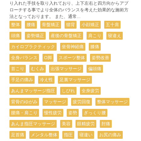
り入れた手技を取り入れており、上下左右と四方向からアプ
ローチする事でより全体のバランスを考えた効果的な施術方
法となっております。 また、通常...
整体
腰痛
骨盤矯正
猫背
小顔矯正
五十肩
頭痛
姿勢矯正
産後の骨盤矯正
肩こり
寝違え
カイロプラクティック
坐骨神経痛
膝痛
全身バランス
О脚
スポーツ整体
姿勢改善
首こり
むくみ
出張マッサージ
偏頭痛
手足の痛み
冷え性
足裏マッサージ
あんまマッサージ指圧
しびれ
全身疲労
背骨のゆがみ
マッサージ
疲労回復
整体マッサージ
腰痛・肩こり
慢性疲労
姿勢
ぎっくり腰
あんま指圧マッサージ
美容
眼精疲労
肘痛
足首痛
メンタル整体
指圧
寝違い
お尻の痛み