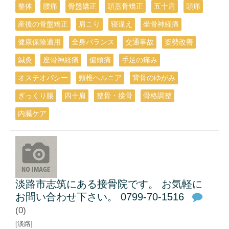
整体
腰痛
骨盤矯正
頭蓋骨矯正
五十肩
頭痛
産後の骨盤矯正
肩こり
寝違え
坐骨神経痛
健康保険適用
全身バランス
交通事故
姿勢改善
鍼灸
座骨神経痛
偏頭痛
手足の痛み
オステオパシー
頸椎ヘルニア
背骨のゆがみ
ぎっくり腰
四十肩
整骨・接骨
骨格調整
内臓ケア
淡路市志筑にある接骨院です。 お気軽に
お問い合わせ下さい。 0799-70-1516
(0)
[淡路]