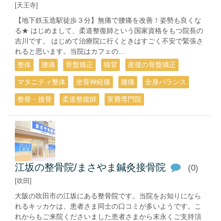
[天王寺]
【地下鉄玉造駅徒歩３分】無痛で腰痛を改善！姿勢も良くな
る★ はじめまして、柔道整復師という国家資格をもつ院長の
吉川です。 はじめて治療院に行くときはすごく不安で緊張さ
れると思います。当院はカフェの...
整体
腰痛
骨盤矯正
猫背
産後の骨盤矯正
マタニティ整体
坐骨神経痛
膝痛
全身バランス
整骨・接骨
柔道整復師
実費専門院
江坂の整骨院/まさやま鍼灸接骨院
(0)
[吹田]
大阪の吹田市の江坂にある整骨院です。当院をお知りになら
れるキッカケは、患者さま同士の口コミが多いようです。こ
れからもご来院くださいました患者さまから末永くご支持頂