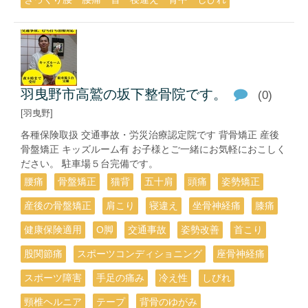
羽曳野市高鷲の坂下整骨院です。
(0)
[羽曳野]
各種保険取扱 交通事故・労災治療認定院です 背骨矯正 産後
骨盤矯正 キッズルーム有 お子様とご一緒にお気軽におこしく
ださい。 駐車場５台完備です。
腰痛
骨盤矯正
猫背
五十肩
頭痛
姿勢矯正
産後の骨盤矯正
肩こり
寝違え
坐骨神経痛
膝痛
健康保険適用
О脚
交通事故
姿勢改善
首こり
股関節痛
スポーツコンディショニング
座骨神経痛
スポーツ障害
手足の痛み
冷え性
しびれ
頸椎ヘルニア
テープ
背骨のゆがみ