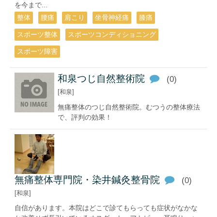
を今まで...
整体
腰痛
肩こり
坐骨神経痛
膝痛
スポーツ整体
スポーツコンディショニング
スポーツ障害
和泉つじ自然整術院
(0)
[和泉]
無痛整体のつじ自然整術院。むつうの整体療法
で、評判の効果！
無痛整体専門院・染井鍼灸整骨院
(0)
[和泉]
自信があります。本院はどこで診てもらっても症状がなかな