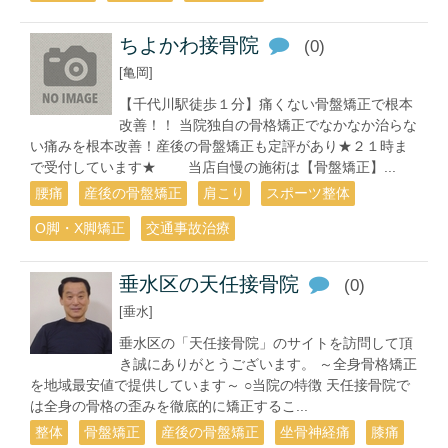
ちよかわ接骨院
(0)
[亀岡]
【千代川駅徒歩１分】痛くない骨盤矯正で根本
改善！！ 当院独自の骨格矯正でなかなか治らな
い痛みを根本改善！産後の骨盤矯正も定評があり★２１時ま
で受付しています★ 当店自慢の施術は【骨盤矯正】...
腰痛
産後の骨盤矯正
肩こり
スポーツ整体
O脚・X脚矯正
交通事故治療
垂水区の天任接骨院
(0)
[垂水]
垂水区の「天任接骨院」のサイトを訪問して頂
き誠にありがとうございます。 ～全身骨格矯正
を地域最安値で提供しています～ ○当院の特徴 天任接骨院で
は全身の骨格の歪みを徹底的に矯正するこ...
整体
骨盤矯正
産後の骨盤矯正
坐骨神経痛
膝痛