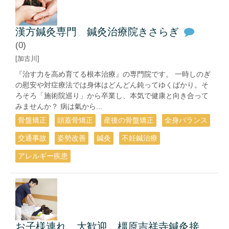
漢方鍼灸専門 鍼灸治療院きさらぎ
(0)
[加古川]
『治す力を高め育てる根本治療』の専門院です。 一時しのぎ
の慰安や対症療法では身体はどんどん鈍ってゆくばかり。そ
ろそろ「施術院巡り」から卒業し、本気で健康と向き合って
みませんか？ 病は氣から...
骨盤矯正
頭蓋骨矯正
産後の骨盤矯正
全身バランス
交通事故
姿勢改善
鍼灸
不妊鍼治療
アレルギー疾患
お子様連れ 大歓迎 橿原吉祥寺鍼灸接