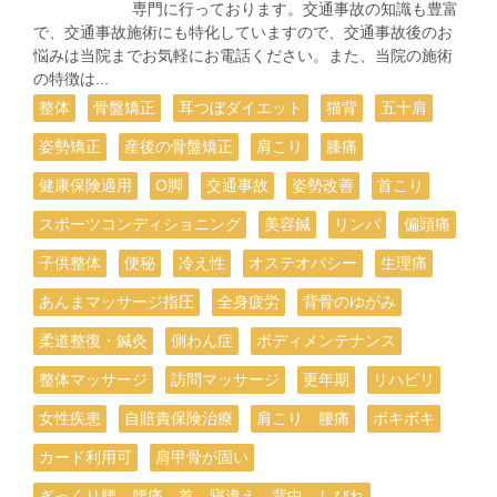
専門に行っております。交通事故の知識も豊富
で、交通事故施術にも特化していますので、交通事故後のお
悩みは当院までお気軽にお電話ください。また、当院の施術
の特徴は...
整体
骨盤矯正
耳つぼダイエット
猫背
五十肩
姿勢矯正
産後の骨盤矯正
肩こり
膝痛
健康保険適用
О脚
交通事故
姿勢改善
首こり
スポーツコンディショニング
美容鍼
リンパ
偏頭痛
子供整体
便秘
冷え性
オステオパシー
生理痛
あんまマッサージ指圧
全身疲労
背骨のゆがみ
柔道整復・鍼灸
側わん症
ボディメンテナンス
整体マッサージ
訪問マッサージ
更年期
リハビリ
女性疾患
自賠責保険治療
肩こり 腰痛
ボキボキ
カード利用可
肩甲骨が固い
ぎっくり腰 腰痛 首 寝違え 背中 しびれ