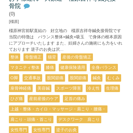
骨院
(0)
[橿原]
橿原神宮前駅直結の 好立地の 橿原吉祥寺鍼灸接骨院です
当院の特徴は バランス整体×鍼灸×吸玉 で身体の根本原因
にアプローチいたします また、妊婦さんの施術にも力をいれ
ております 逆子のお灸は沢...
整体
骨盤矯正
猫背
産後の骨盤矯正
マタニティ整体
膝痛
健康保険適用
全身バランス
О脚
交通事故
股関節痛
股関節痛
鍼灸
むくみ
座骨神経痛
美容鍼
スポーツ障害
冷え性
生理痛
ひざ痛
産前産後のケア
足首の痛み
上越・整体・カイロ・マッサージ・肩こり・腰痛・
肩こり・頭痛・首こり
デスクワーク 肩こり
女性専門
女性専門
逆子のお灸