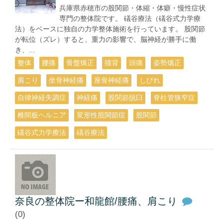
兵庫県赤穂市の股関節・体縮・体癖・慢性症状
専門の整体院です。 礒谷療法（礒谷式力学療
法）をベースに独自の力学整体施術を行っています。 股関節
が転位（ズレ）すると、重力の影響で、脳神経が勝手に働
き、...
整体
腰痛
骨盤矯正
猫背
頭痛
姿勢矯正
肩こり
坐骨神経痛
座骨神経痛
しびれ
自律神経失調症
神経痛
股関節脱臼
脊柱管狭窄症
椎間板ヘルニア
変形性股関節症
股関節
礒谷式力学療法
礒谷療法
奈良の整体院ー和龍館/腰痛、肩こり
(0)