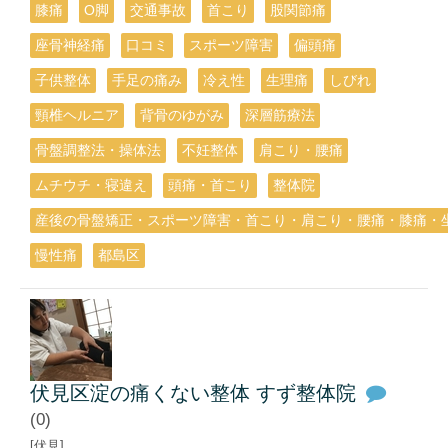
膝痛
О脚
交通事故
首こり
股関節痛
座骨神経痛
口コミ
スポーツ障害
偏頭痛
子供整体
手足の痛み
冷え性
生理痛
しびれ
頸椎ヘルニア
背骨のゆがみ
深層筋療法
骨盤調整法・操体法
不妊整体
肩こり・腰痛
ムチウチ・寝違え
頭痛・首こり
整体院
産後の骨盤矯正・スポーツ障害・首こり・肩こり・腰痛・膝痛・
慢性痛
都島区
伏見区淀の痛くない整体 すず整体院
(0)
[伏見]