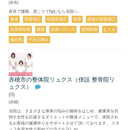
[奈良]
奈良で腰痛、肩こりで悩むなら当院へ。
整体
骨盤矯正
頭蓋骨矯正
猫背
産後の骨盤矯正
坐骨神経痛
膝痛
全身バランス
股関節痛
むくみ
偏頭痛
手足の痛み
赤穂市の整体院リュクス（併設 整骨院リ
ュクス）
(0)
[赤穂]
当院は、さまざまな身体の悩みの施術をはじめ、健康美を目
指す女性を応援するダイエットや痩身メニューで、来院され
るお客様の健康作りをサポートさせて頂いております。 スタ
ッフ全員女性で初めての方でも話しや...