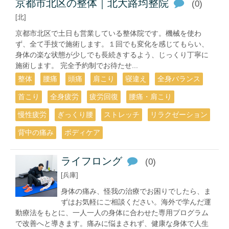
京都市北区の整体｜北大路均整院
(0)
[北]
京都市北区で土日も営業している整体院です。機械を使わ
ず、全て手技で施術します。１回でも変化を感じてもらい、
身体の楽な状態が少しでも長続きするよう、じっくり丁寧に
施術します。 完全予約制でお待たせ...
整体
腰痛
頭痛
肩こり
寝違え
全身バランス
首こり
全身疲労
疲労回復
腰痛・肩こり
慢性疲労
ぎっくり腰
ストレッチ
リラクゼーション
背中の痛み
ボディケア
ライフロング
(0)
[兵庫]
身体の痛み、怪我の治療でお困りでしたら、ま
ずはお気軽にご相談ください。海外で学んだ運
動療法をもとに、一人一人の身体に合わせた専用プログラム
で改善へと導きます。痛みに悩まされず、健康な身体で人生