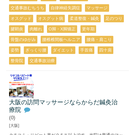
交通事故むちうち
自律神経失調症
マッサージ
オスグッド
オスグット病
柔道整復・鍼灸
足のつり
腱鞘炎
肉離れ
O脚・X脚矯正
更年期
骨盤のゆがみ
腰椎椎間板ヘルニア
腰痛・肩こり
姿勢
ぎっくり腰
ダイエット
手首痛
四十肩
整骨院
交通事故治療
大阪の訪問マッサージならからだ鍼灸治
療院
(0)
[大阪]
クチコミ・リピート率が９５％以上です。当院は普通のマッ