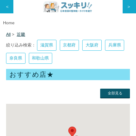
<
>
Home
All
>
近畿
滋賀県
京都府
大阪府
兵庫県
奈良県
和歌山県
おすすめ店★
全部見る