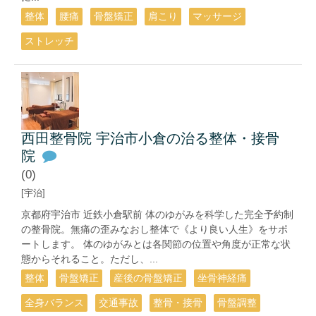
整体
腰痛
骨盤矯正
肩こり
マッサージ
ストレッチ
西田整骨院 宇治市小倉の治る整体・接骨
院
(0)
[宇治]
京都府宇治市 近鉄小倉駅前 体のゆがみを科学した完全予約制
の整骨院。無痛の歪みなおし整体で《より良い人生》をサポ
ートします。 体のゆがみとは各関節の位置や角度が正常な状
態からそれること。ただし、...
整体
骨盤矯正
産後の骨盤矯正
坐骨神経痛
全身バランス
交通事故
整骨・接骨
骨盤調整