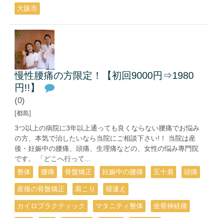
大阪市
慢性腰痛の方限定！【初回9000円⇒1980
円!!】
(0)
[都島]
3つ以上の病院に3年以上通っても良くならない腰痛でお悩み
の方、本気で治したいなら当院にご相談下さい!！ 当院は産
後・妊娠中の腰痛、頭痛、生理痛などの、女性の悩み專門院
です。 「どこへ行って...
整体
腰痛
骨盤矯正
妊娠中の腰痛
五十肩
頭痛
産後の骨盤矯正
肩こり
寝違え
カイロプラクティック
マタニティ整体
坐骨神経痛