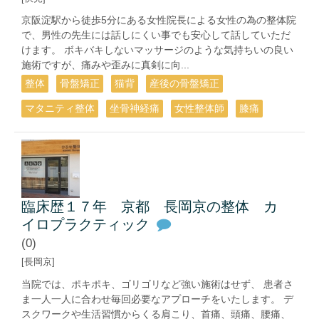
京阪淀駅から徒歩5分にある女性院長による女性の為の整体院
で、男性の先生には話しにくい事でも安心して話していただ
けます。 ボキバキしないマッサージのような気持ちいの良い
施術ですが、痛みや歪みに真剣に向...
整体
骨盤矯正
猫背
産後の骨盤矯正
マタニティ整体
坐骨神経痛
女性整体師
膝痛
臨床歴１７年 京都 長岡京の整体 カ
イロプラクティック
(0)
[長岡京]
当院では、ポキポキ、ゴリゴリなど強い施術はせず、 患者さ
ま一人一人に合わせ毎回必要なアプローチをいたします。 デ
スクワークや生活習慣からくる肩こり、首痛、頭痛、腰痛、