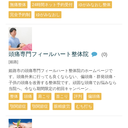
無痛整体
24時間ネット予約受付
ゆがみなおし整体
完全予約制
ゆがみなおし
頭痛専門フィールハート整体院
(0)
[姫路]
姫路市の頭痛専門フィールハート整体院のホームページで
す。頭痛外来に行っても良くならない、偏頭痛・群発頭痛・
子供の頭痛を改善する整体院です。頑固な頭痛でお悩みなら
当院へ。今なら期間限定の初回キャンペーン...
整体
頭痛
肩こり
首こり
評判
偏頭痛
顎関節症
顎関節症
眼精疲労
むち打ち