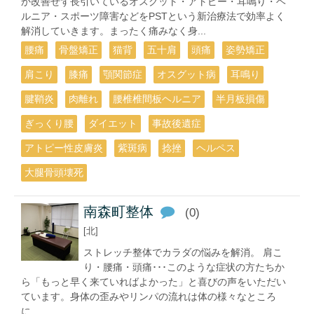
か改善せず長引いているオスグット・アトピー・耳鳴り・ヘ
ルニア・スポーツ障害などをPSTという新治療法で効率よく
解消していきます。まったく痛みなく身...
腰痛
骨盤矯正
猫背
五十肩
頭痛
姿勢矯正
肩こり
膝痛
顎関節症
オスグット病
耳鳴り
腱鞘炎
肉離れ
腰椎椎間板ヘルニア
半月板損傷
ぎっくり腰
ダイエット
事故後遺症
アトピー性皮膚炎
紫斑病
捻挫
ヘルペス
大腿骨頭壊死
南森町整体
(0)
[北]
ストレッチ整体でカラダの悩みを解消。 肩こ
り・腰痛・頭痛･･･このような症状の方たちか
ら「もっと早く来ていればよかった」と喜びの声をいただい
ています。身体の歪みやリンパの流れは体の様々なところ
に...