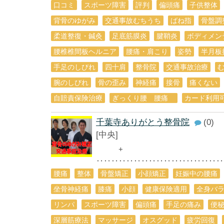
口コミ
スポーツ障害
評判
偏頭痛
子供整体
背骨のゆがみ
交通事故むちうち
ばね指
骨盤調
柔道整復・鍼灸
足底筋膜炎
腱鞘炎
ボディメン
腰椎椎間板ヘルニア
腰痛・肩こり
姿勢
半月板
手足のしびれ
四十肩
整骨院
交通事故治療
腕のしびれ
骨の歪み
神経痛
接骨
痛くない
自賠責保険治療
ぎっくり腰 腰痛
カード利用
千葉寺ありがとう整骨院
(0)
[中央]
+
‥‥‥‥‥‥‥‥‥‥‥‥‥‥‥‥‥
腰痛
整体
骨盤矯正
小顔矯正
妊娠中の腰痛
坐骨神経痛
膝痛
小顔
健康保険適用
全身バ
リンパ
スポーツ障害
偏頭痛
手足の痛み
便
深層筋療法
マッサージ
オスグッド
疲労回復