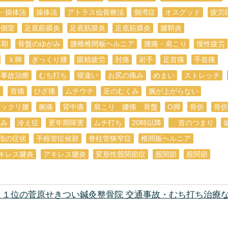
・操体法
操体法
アトラス仙骨療法
側湾症
オスグッド
疲労
全個室
足底筋膜炎
足底筋膜炎
足底筋膜炎
腱鞘炎
年期
骨盤のゆがみ
腰椎椎間板ヘルニア
腰痛・肩こり
慢性疲労
Ｘ脚
ぎっくり腰
眼精疲労
肘痛
岩手
足首痛
手首痛
通事故治療
むち打ち
寝違い
お尻の痛み
めまい
ストレッチ
痛
首痛
ひざ痛
ムチウチ
足のむくみ
腕が上がらない
ギックリ腰
腕痛
背中痛
肩こり 腰痛 骨盤
O脚
骨折
骨折
痛み
冷え症
更年期障害
ムチ打ち
20時以降
首のつまり
指の症状
手根管症候群
脊柱管狭窄症
椎間板ヘルニア
キレス腱炎
アキレス腱炎
変形性股関節症
股関節
股関節
ト１位の菅原せきつい鍼灸整骨院 交通事故・むち打ち治療