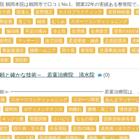
鶴岡本院は鶴岡市で口コミNo.1、開業22年の実績ある整骨院で..
五十肩
寝違え
姿勢矯正
カイロプラクティック
坐骨神経痛
勢改善
首こり
鍼灸
むくみ
スポーツコンディショニング
判
偏頭痛
手足の痛み
冷え性
生理痛
全身疲労
背骨のゆが
側湾症
マッサージ
疲労回復
柔道整復・鍼灸
足底筋膜炎
肉
事故後遺症
腰椎ヘルニア
四十肩
整骨院
交通事故治療
寝
藤島駅
酒田駅
頼と確かな技術～ 若葉治療院 清水院
(0)
≫ ━━━━━━━━━━━━━━━━━━━━ 若葉治療院は、..
経痛
スポーツコンディショニング
スポーツ障害
あんまマッサー
腱鞘炎
ボディメンテナンス
肉離れ
腰痛・肩こり
慢性疲労
ギックリ腰
骨盤調整
リハビリ
ももの張り
国家資格保有者
疲労
四十肩・五十肩
外反母趾
足首の痛み
成長痛（オスグッ
場完備
テニス肘
足底腱膜炎（筋膜炎）
腰痛 肩こり 膝痛