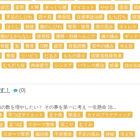
性疲労
姿勢
Ｘ脚
ぎっくり腰
ダイエット
やせる
美容
眼
ア
手足のしびれ
四十肩
整骨院
交通事故治療
むち打ち
寝
脚
ほぐし
捻挫
腕のしびれ
整骨・接骨
骨の歪み
ストレス
腕が上がらない
接骨院
腰椎・頚椎ヘルニア
膝の痛み
ギック
 骨盤
楽
整骨
O脚
疲労
骨盤調整
背中の痛み
冷え症
痛
整復
リハビリ
だるさ
ももの張り
国家資格保有者
むち打ち症
肉体疲労
シンスプ
バランス療法
眩暈
ゆがみ
す！
(0)
数を増やしたい！ その事を第一に考え 一生懸命 治...
痛
耳つぼダイエット
五十肩
寝違え
カイロプラクティック
故
足つぼ
スポーツ整体
首こり
むくみ
スポーツ障害
偏頭痛
子供整体
手足の痛み
便秘
冷え性