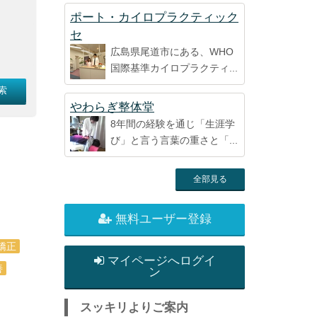
ポート・カイロプラクティック
セ
広島県尾道市にある、WHO
国際基準カイロプラクティ...
やわらぎ整体堂
8年間の経験を通じ「生涯学
び」と言う言葉の重さと「...
全部見る
無料ユーザー登録
矯正
マイページへログイ
善
ン
スッキリよりご案内