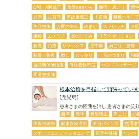
O脚・X脚矯正
骨盤のゆがみ
腰痛・肩こり
慢
肘痛
足首痛
事故後遺症
手首痛
腰椎ヘルニ
美容整体
お尻の痛み
めまい
ストレッチ
Ｏ
接骨
ムチウチ
足のむくみ
リラクゼーション
腕痛
治療
リラックス
背中痛
肩こり 腰痛
整骨・整復
癒し
スッキリ
首のつまり
脚
自賠責保険治療
脊柱管狭窄症
ハンドマッサージ
柔道整復師
根本治癒を目指して頑張っていま
[鹿児島]
患者さまの怪我を治し 患者さまの笑顔の
腰痛
整体
骨盤矯正
肩こり
頭
坐骨神経痛
健康保険適用
全身バランス
交通事
スポーツコンディショニング
座骨神経痛
リンパ