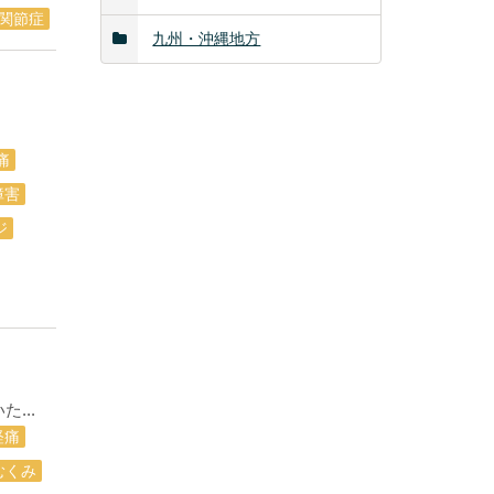
関節症
九州・沖縄地方
痛
障害
ジ
...
経痛
むくみ