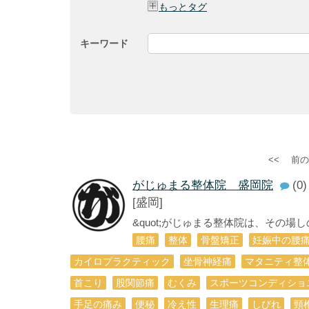
もっとタグ
キーワード
<<
前の
がじゅまる整体院 盛岡院
(0)
[盛岡]
&quot;がじゅまる整体院は、その場
腰痛
整体
骨盤矯正
妊娠中の腰
カイロプラクティック
坐骨神経痛
マタニティ整
首こり
股関節痛
むくみ
スポーツコンディショ
手足の痛み
便秘
冷え性
生理痛
しびれ
頸