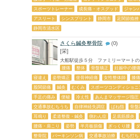
スポーツトレーナー
成長痛・オスグッド
ジャン
アスリート
シンスプリント
静岡市
足関節捻挫
静岡市清水区
さくら鍼灸整骨院
(0)
[栄]
大船駅徒歩５分 ファミリーマートの２
腰痛
整体
骨盤矯正
妊娠中の腰
寝違え
姿勢矯正
坐骨神経痛
女性整体師
膝
股関節痛
鍼灸
むくみ
スポーツコンディショニ
手足の痛み
便秘
冷え性
あんまマッサージ指圧
交通事故むちうち
自律神経失調症
ばね指
骨盤
耳鳴り
柔道整復・鍼灸
側わん症
足底筋膜炎
腰痛・肩こり
姿勢
半月板損傷
ぎっくり腰
整骨院
パーキンソン病
交通事故治療
むち打ち