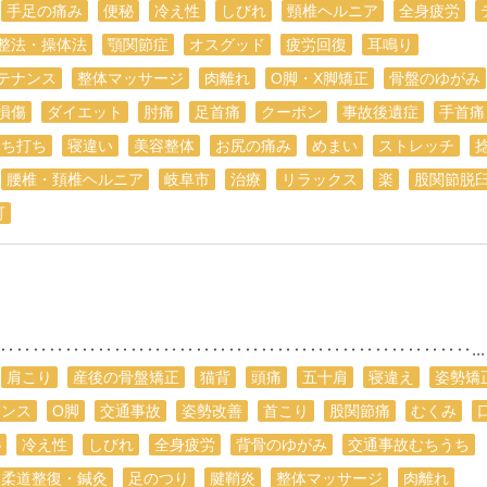
手足の痛み
便秘
冷え性
しびれ
頸椎ヘルニア
全身疲労
整法・操体法
顎関節症
オスグッド
疲労回復
耳鳴り
テナンス
整体マッサージ
肉離れ
O脚・X脚矯正
骨盤のゆがみ
損傷
ダイエット
肘痛
足首痛
クーポン
事故後遺症
手首痛
むち打ち
寝違い
美容整体
お尻の痛み
めまい
ストレッチ
腰椎・頚椎ヘルニア
岐阜市
治療
リラックス
楽
股関節脱
可
‥‥‥‥‥‥‥‥‥‥‥‥‥‥‥‥‥‥‥‥‥‥‥‥‥‥‥‥‥...
肩こり
産後の骨盤矯正
猫背
頭痛
五十肩
寝違え
姿勢矯
ランス
О脚
交通事故
姿勢改善
首こり
股関節痛
むくみ
秘
冷え性
しびれ
全身疲労
背骨のゆがみ
交通事故むちうち
柔道整復・鍼灸
足のつり
腱鞘炎
整体マッサージ
肉離れ