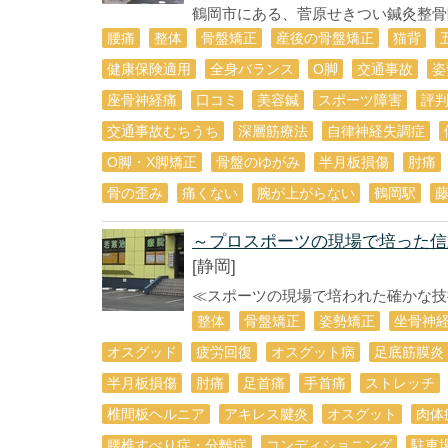
鶴岡市にある、菅原せきつい鍼灸整骨院 
腰痛
整体
骨盤矯正
産後の骨盤矯正
猫背
健康保険適用
全身バランス
О脚
交通事故
姿
座骨神経痛
口コミ
美容鍼
スポーツ障害
評
交通事故むちうち
深層筋療法
自律神経失調症
O脚・X脚矯正
骨盤のゆがみ
半月板損傷
肘痛
骨の歪み
痛くない
腕が上がらない
鶴岡駅
～プロスポーツの現場で培った信
[静岡]
≪スポーツの現場で培われた確かな技術
整体
骨盤矯正
姿勢矯正
坐骨神
オスグッド
疲労回復
オスグット病
足底筋膜炎
半月板損傷
肘痛
足首痛
手首痛
ストレッチ
椎間板ヘルニア
アキレス腱炎
オスグット
肉体
腰椎すべり症・分離症
コンディショニング
駐車