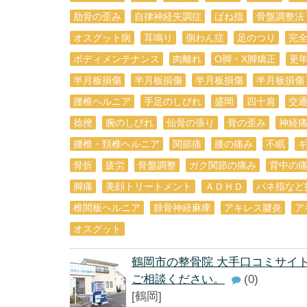
肋骨の歪み
自律神経失調症
ばね指
骨盤調整法
オスグット病
耳鳴り
側わん症
足のつり
完
ボディメンテナンス
肉離れ
O脚・X脚矯正
更
半月板損傷
半月板損傷
半月板損傷
半月板損傷
腰椎ヘルニア
手足のしびれ
盛岡
四十肩
交
捻挫
腕のしびれ
仙骨の張り
骨の歪み
神経
腰椎・頚椎ヘルニア
関節痛
膝の痛み
不眠
骨折
疲労
骨盤調整
ガク関節の痛み
背中の
脚痛
美顔トリートメント
ＡＤＨＤ
バネ指など
椎間板ヘルニア
腓骨神経麻痺
アキレス腱炎
ア
オスグット
鶴岡市の整骨院 大手口コミサイ
ご相談ください。
(0)
[鶴岡]