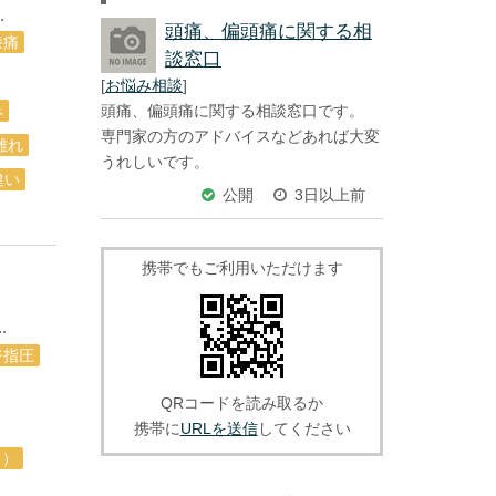
.
頭痛、偏頭痛に関する相
膝痛
談窓口
[
お悩み相談
]
頭痛、偏頭痛に関する相談窓口です。
み
専門家の方のアドバイスなどあれば大変
離れ
うれしいです。
違い
公開
3日以上前
携帯でもご利用いただけます
.
ジ指圧
QRコードを読み取るか
携帯に
URLを送信
してください
ド）