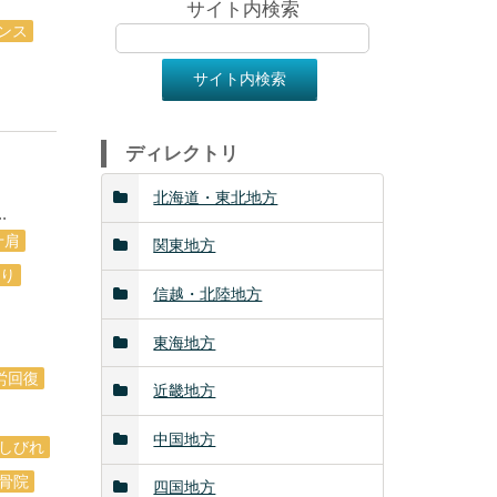
サイト内検索
ンス
ディレクトリ
北海道・東北地方
.
十肩
関東地方
り
信越・北陸地方
東海地方
労回復
近畿地方
中国地方
しびれ
骨院
四国地方