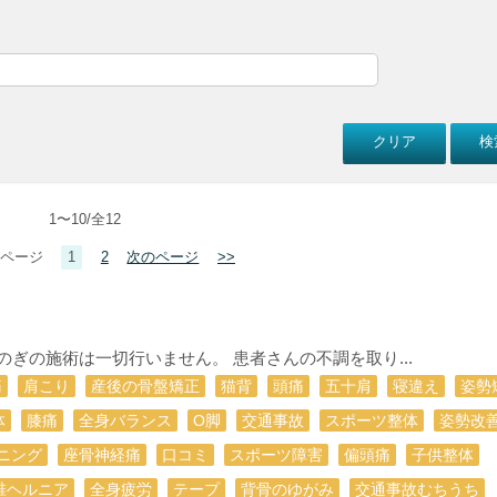
1〜10/全12
ページ
1
2
次のページ
>>
しのぎの施術は一切行いません。 患者さんの不調を取り...
痛
肩こり
産後の骨盤矯正
猫背
頭痛
五十肩
寝違え
姿勢
体
膝痛
全身バランス
О脚
交通事故
スポーツ整体
姿勢改
ニング
座骨神経痛
口コミ
スポーツ障害
偏頭痛
子供整体
椎ヘルニア
全身疲労
テープ
背骨のゆがみ
交通事故むちうち