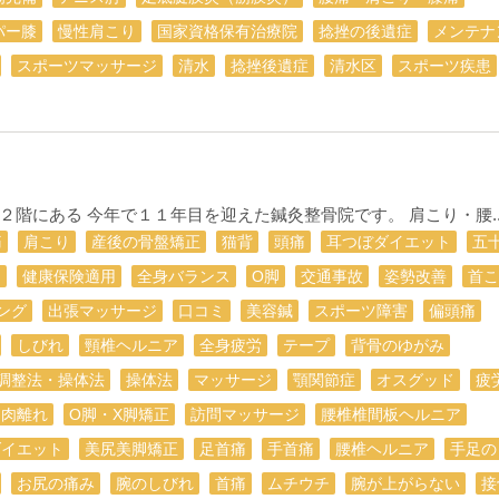
パー膝
慢性肩こり
国家資格保有治療院
捻挫の後遺症
メンテナ
スポーツマッサージ
清水
捻挫後遺症
清水区
スポーツ疾患
階にある 今年で１１年目を迎えた鍼灸整骨院です。 肩こり・腰..
痛
肩こり
産後の骨盤矯正
猫背
頭痛
耳つぼダイエット
五
痛
健康保険適用
全身バランス
О脚
交通事故
姿勢改善
首こ
ング
出張マッサージ
口コミ
美容鍼
スポーツ障害
偏頭痛
しびれ
頸椎ヘルニア
全身疲労
テープ
背骨のゆがみ
調整法・操体法
操体法
マッサージ
顎関節症
オスグッド
疲
肉離れ
O脚・X脚矯正
訪問マッサージ
腰椎椎間板ヘルニア
ダイエット
美尻美脚矯正
足首痛
手首痛
腰椎ヘルニア
手足の
お尻の痛み
腕のしびれ
首痛
ムチウチ
腕が上がらない
接