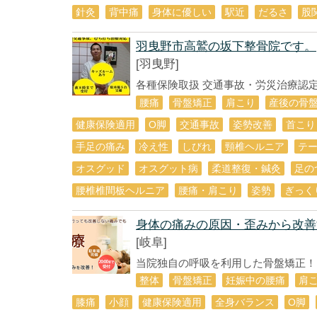
針灸
背中痛
身体に優しい
駅近
だるさ
股
羽曳野市高鷲の坂下整骨院です。
[羽曳野]
各種保険取扱 交通事故・労災治療認定院
腰痛
骨盤矯正
肩こり
産後の骨
健康保険適用
О脚
交通事故
姿勢改善
首こり
手足の痛み
冷え性
しびれ
頸椎ヘルニア
テ
オスグッド
オスグット病
柔道整復・鍼灸
足の
腰椎椎間板ヘルニア
腰痛・肩こり
姿勢
ぎっく
身体の痛みの原因・歪みから改善
[岐阜]
当院独自の呼吸を利用した骨盤矯正！！
整体
骨盤矯正
妊娠中の腰痛
肩
膝痛
小顔
健康保険適用
全身バランス
О脚