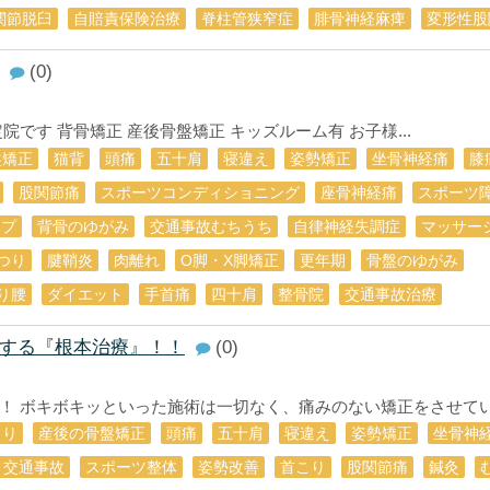
関節脱臼
自賠責保険治療
脊柱管狭窄症
腓骨神経麻痺
変形性股
(0)
です 背骨矯正 産後骨盤矯正 キッズルーム有 お子様...
盤矯正
猫背
頭痛
五十肩
寝違え
姿勢矯正
坐骨神経痛
膝
股関節痛
スポーツコンディショニング
座骨神経痛
スポーツ
ープ
背骨のゆがみ
交通事故むちうち
自律神経失調症
マッサー
つり
腱鞘炎
肉離れ
O脚・X脚矯正
更年期
骨盤のゆがみ
り腰
ダイエット
手首痛
四十肩
整骨院
交通事故治療
する『根本治療』！！
(0)
 ボキボキッといった施術は一切なく、痛みのない矯正をさせていた
こり
産後の骨盤矯正
頭痛
五十肩
寝違え
姿勢矯正
坐骨神
交通事故
スポーツ整体
姿勢改善
首こり
股関節痛
鍼灸