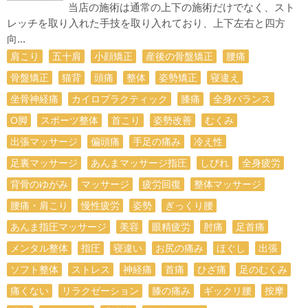
当店の施術は通常の上下の施術だけでなく、スト
レッチを取り入れた手技を取り入れており、上下左右と四方
向...
肩こり
五十肩
小顔矯正
産後の骨盤矯正
腰痛
骨盤矯正
猫背
頭痛
整体
姿勢矯正
寝違え
坐骨神経痛
カイロプラクティック
膝痛
全身バランス
О脚
スポーツ整体
首こり
姿勢改善
むくみ
出張マッサージ
偏頭痛
手足の痛み
冷え性
足裏マッサージ
あんまマッサージ指圧
しびれ
全身疲労
背骨のゆがみ
マッサージ
疲労回復
整体マッサージ
腰痛・肩こり
慢性疲労
姿勢
ぎっくり腰
あんま指圧マッサージ
美容
眼精疲労
肘痛
足首痛
メンタル整体
指圧
寝違い
お尻の痛み
ほぐし
出張
ソフト整体
ストレス
神経痛
首痛
ひざ痛
足のむくみ
痛くない
リラクゼーション
膝の痛み
ギックリ腰
按摩