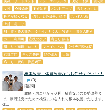
美顔トリートメント
アンチエイジング
便秘・下痢
顎関節
女性
O脚矯正
不妊治療
バストアップ
脚をきれいに
身体が軽くなる
O脚、姿勢改善、整体
ほうれい線
上越 肩こり
肩・腰・膝の痛み、冷え性、むくみ、寝違え、骨盤の開き
カード利用可
産後のケア
肩こり 腰痛
肩こり・頭痛・首こり
フェイシャル
女性専門整体院
女性専門
キッズ整体
顔の歪み
口角
肩こり・腰痛・骨盤矯正
根本改善、体質改善ならお任せください！
(0)
[福岡]
腰痛・肩こりからＯ脚・猫背などの姿勢改善ま
で。原因追究のための検査に力を入れて根本改善いたします。
体...