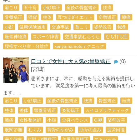
肩こり
五十肩
小顔矯正
産後の骨盤矯正
腰痛
骨盤矯正
猫背
整体
耳つぼダイエット
姿勢矯正
膝痛
小顔
健康保険適用
交通事故
首こり
姿勢改善
鍼灸
座骨神経痛
スポーツ障害
交通事故むちうち
むち打ち症
腰椎すべり症・分離症
kenyamamotoテクニック
口コミで女性に大人気の骨盤矯正
(0)
[宮城]
患者さまには、常に、感動を与える施術を提供し
ています。 満足度を第一に考え最高の施術を行い
ます。...
肩こり
小顔矯正
産後の骨盤矯正
腰痛
骨盤矯正
頭痛
整体
整体
頭蓋骨矯正
姿勢矯正
カイロプラクティック
膝痛
女性整体師
小顔
全身バランス
О脚
姿勢改善
股関節痛
むくみ
背骨のゆがみ
肋骨の歪み
疲労回復
完全個室
O脚・X脚矯正
美尻美脚矯正
ストレッチ