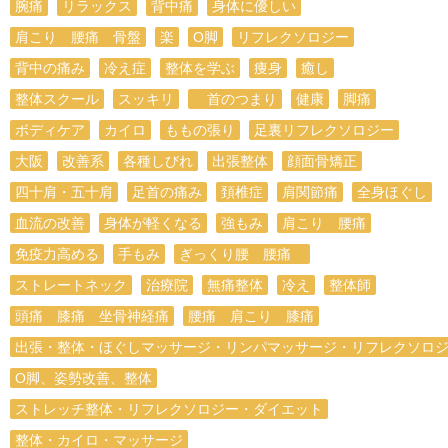
腕痛
リラックス
背中痛
身体に優しい
肩こり 腰痛 骨盤
楽
O脚
リフレクソロジー
背中の痛み
冷え症
整体を学ぶ
痩身
癒し
整体スクール
スッキリ
首のつまり
健康
脚痛
ボディケア
カイロ
ももの張り
足裏リフレクソロジー
大阪
改善系
各種しびれ
出張整体
顔面骨矯正
四十肩・五十肩
足首の痛み
頚椎症
肩関節痛
全身ほぐし
血流の改善
身体が軽くなる
強もみ
肩こり 腰痛
免疫力高める
手もみ
ぎっくり腰 腰痛
ストレートネック
治療院
無痛整体
冷え
整体師
頭痛 膝痛 坐骨神経痛
腰痛 肩こり 膝痛
出張・整体・ほぐしマッサージ・リンパマッサージ・リフレクソロ
O脚、姿勢改善、整体
ストレッチ整体・リフレクソロジー・ダイエット
整体・カイロ・マッサージ