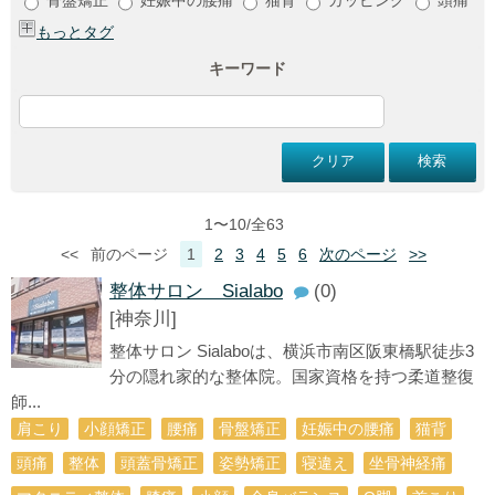
もっとタグ
キーワード
1〜10/全63
<<
前のページ
1
2
3
4
5
6
次のページ
>>
整体サロン Sialabo
(0)
[神奈川]
整体サロン Sialaboは、横浜市南区阪東橋駅徒歩3
分の隠れ家的な整体院。国家資格を持つ柔道整復
師...
肩こり
小顔矯正
腰痛
骨盤矯正
妊娠中の腰痛
猫背
頭痛
整体
頭蓋骨矯正
姿勢矯正
寝違え
坐骨神経痛