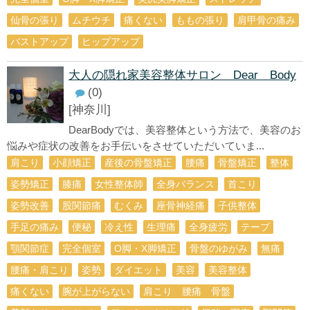
仙骨の張り
ムチウチ
痛くない
ももの張り
肩甲骨の痛み
バストアップ
ヒップアップ
大人の隠れ家美容整体サロン Dear Body
(0)
[神奈川]
DearBodyでは、美容整体という方法で、美容のお
悩みや症状の改善をお手伝いをさせていただいていま...
肩こり
小顔矯正
産後の骨盤矯正
腰痛
骨盤矯正
整体
姿勢矯正
膝痛
女性整体師
全身バランス
首こり
姿勢改善
股関節痛
むくみ
座骨神経痛
子供整体
手足の痛み
便秘
冷え性
生理痛
全身疲労
テープ
顎関節症
完全個室
O脚・X脚矯正
骨盤のゆがみ
無痛
腰痛・肩こり
姿勢
ダイエット
美容
美容整体
痛くない
腕が上がらない
肩こり 腰痛 骨盤