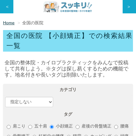
<
>
Home
全国の医院
全国の医院 【小顔矯正】での検索結果
一覧
全国の整体院・カイロプラクティックをみんなで投稿
して共有しよう。※タグは探し易くするための機能で
す。地名付きや長いタグは削除いたします。
カテゴリ
タグ
肩こり
五十肩
小顔矯正
産後の骨盤矯正
腰痛
骨盤矯正
妊娠中の腰痛
猫背
カッピング
頭痛