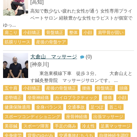
[高知]
高知で数少ない疲れた女性が通う 女性専用プライ
ベートサロン 経験豊かな女性セラピストが個室で
ゆっ...
肩こり
小顔矯正
骨盤矯正
整体
小顔
肩甲骨が固い
筋膜リリース
産後の骨盤ケア
大倉山 マッサージ
(0)
[神奈川]
東急東横線下車 徒歩３分。 大倉山えと
す鍼灸整骨院 マッサージサロンです。 ...
五十肩
小顔矯正
産後の骨盤矯正
腰痛
骨盤矯正
頭痛
姿勢矯正
坐骨神経痛
カイロプラクティック
膝痛
小顔
健康保険適用
全身バランス
交通事故
足つぼ
首こり
スポーツコンディショニング
座骨神経痛
出張マッサージ
美容鍼
スポーツ障害
手足の痛み
冷え性
足裏マッサージ
全身疲労
背骨のゆがみ
交通事故むちうち
自律神経失調症