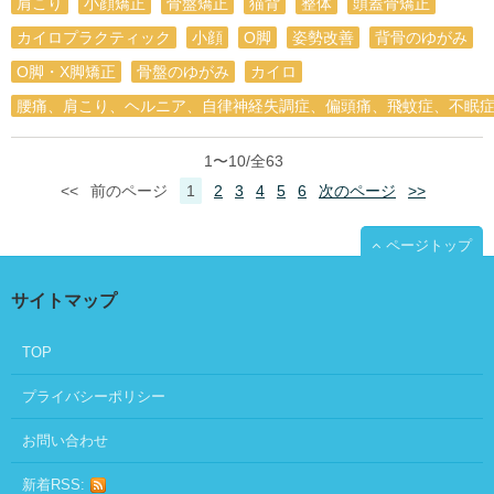
肩こり
小顔矯正
骨盤矯正
猫背
整体
頭蓋骨矯正
カイロプラクティック
小顔
О脚
姿勢改善
背骨のゆがみ
O脚・X脚矯正
骨盤のゆがみ
カイロ
腰痛、肩こり、ヘルニア、自律神経失調症、偏頭痛、飛蚊症、不眠
1〜10/全63
<<
前のページ
1
2
3
4
5
6
次のページ
>>
ページトップ
サイトマップ
TOP
プライバシーポリシー
お問い合わせ
新着RSS: