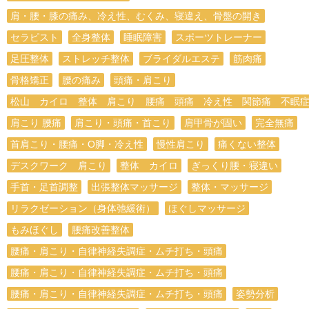
肩・腰・膝の痛み、冷え性、むくみ、寝違え、骨盤の開き
セラピスト
全身整体
睡眠障害
スポーツトレーナー
足圧整体
ストレッチ整体
ブライダルエステ
筋肉痛
骨格矯正
腰の痛み
頭痛・肩こり
松山 カイロ 整体 肩こり 腰痛 頭痛 冷え性 関節痛 不眠
肩こり 腰痛
肩こり・頭痛・首こり
肩甲骨が固い
完全無痛
首肩こり・腰痛・O脚・冷え性
慢性肩こり
痛くない整体
デスクワーク 肩こり
整体 カイロ
ぎっくり腰・寝違い
手首・足首調整
出張整体マッサージ
整体・マッサージ
リラクゼーション（身体弛緩術）
ほぐしマッサージ
もみほぐし
腰痛改善整体
腰痛・肩こり・自律神経失調症・ムチ打ち・頭痛
腰痛・肩こり・自律神経失調症・ムチ打ち・頭痛
腰痛・肩こり・自律神経失調症・ムチ打ち・頭痛
姿勢分析