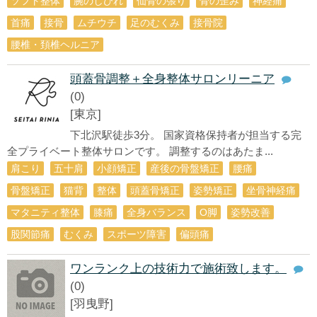
ソフト整体
腕のしびれ
仙骨の張り
骨の歪み
神経痛
首痛
接骨
ムチウチ
足のむくみ
接骨院
腰椎・頚椎ヘルニア
頭蓋骨調整＋全身整体サロンリーニア
(0)
[東京]
下北沢駅徒歩3分。 国家資格保持者が担当する完
全プライベート整体サロンです。 調整するのはあたま...
肩こり
五十肩
小顔矯正
産後の骨盤矯正
腰痛
骨盤矯正
猫背
整体
頭蓋骨矯正
姿勢矯正
坐骨神経痛
マタニティ整体
膝痛
全身バランス
О脚
姿勢改善
股関節痛
むくみ
スポーツ障害
偏頭痛
ワンランク上の技術力で施術致します。
(0)
[羽曳野]