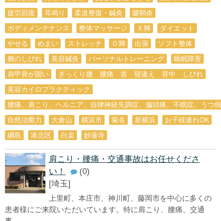
疲労回復
耳鳴り
柔道整復・鍼灸
腱鞘炎
ボディメンテナンス
整体マッサージ
Ｘ脚
ダイエット
やせる
めまい
ストレッチ
Ｏ脚
出張
ソフト整体
腕のしびれ
美容鍼灸
パーソナルトレーニング
睡眠障害
肩甲骨が固い
ぎっくり腰 腰痛 首 寝違え 背中 しびれ
美容カイロプラクティック
腰痛、肩こり、ヘルニア、自律神経失調症、偏頭痛、不眠症、うつ
自然治癒力
大倉山
横浜市
菊名
新横浜
お子様連れOK
綱島
港北区
白楽
妙蓮寺
肩こり・腰痛・交通事故はお任せくださ
い！
(0)
[埼玉]
上里町、本庄市、神川町、藤岡市を中心に多くの
患者様にご来院いただいています。特に肩こり、腰痛、交通
事...