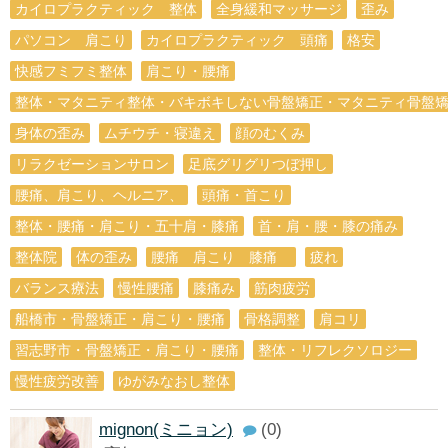
カイロプラクティック 整体
全身緩和マッサージ
歪み
パソコン 肩こり
カイロプラクティック 頭痛
格安
快感フミフミ整体
肩こり・腰痛
整体・マタニティ整体・バキボキしない骨盤矯正・マタニティ骨盤
身体の歪み
ムチウチ・寝違え
顔のむくみ
リラクゼーションサロン
足底グリグリつぼ押し
腰痛、肩こり、ヘルニア、
頭痛・首こり
整体・腰痛・肩こり・五十肩・膝痛
首・肩・腰・膝の痛み
整体院
体の歪み
腰痛 肩こり 膝痛
疲れ
バランス療法
慢性腰痛
膝痛み
筋肉疲労
船橋市・骨盤矯正・肩こり・腰痛
骨格調整
肩コリ
習志野市・骨盤矯正・肩こり・腰痛
整体・リフレクソロジー
慢性疲労改善
ゆがみなおし整体
mignon(ミニョン)
(0)