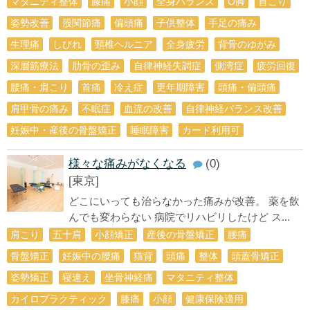
マタニティ整体
膝痛
小顔
全身バランス
О脚
首こり
姿勢改善
股関節痛
偏頭痛
子供整体
手足の痛み
生理痛
しびれ
頸椎ヘルニア
全身疲労
背骨のゆがみ
深層筋療法
肋骨の歪み
自律神経失調症
側湾症
疲労回復
腰痛・肩こり
首痛
冷え症
更年期障害
頭痛・偏頭痛
肩甲骨の痛み
不眠症
血流の改善
自律神経バランス改善
妊娠中・産後の骨盤矯正
睡眠障害
カード利用可
様々な痛みがなくなる
(0)
[東京]
どこにいっても治らなかった痛みが改善。 薬を飲
んでも変わらない 病院でリハビリしたけど ス...
肩こり
五十肩
小顔矯正
産後の骨盤矯正
腰痛
骨盤矯正
妊娠中の腰痛
猫背
頭痛
整体
頭蓋骨矯正
姿勢矯正
寝違え
坐骨神経痛
マタニティ整体
カイロプラクティック
膝痛
小顔
健康保険適用