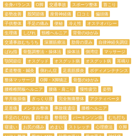
全身バランス
О脚
交通事故
スポーツ整体
首こり
姿勢改善
股関節痛
座骨神経痛
口コミ
偏頭痛
子供整体
手足の痛み
便秘
冷え性
オステオパシー
生理痛
しびれ
頸椎ヘルニア
背骨のゆがみ
交通事故むちうち
深層筋療法
肋骨の歪み
自律神経失調症
ばね指
骨盤調整法・操体法
操体法
側湾症
マッサージ
顎関節症
オスグッド
オスグット病
オスグット病
耳鳴り
柔道整復・鍼灸
側わん症
足底筋膜炎
ボディメンテナンス
整体マッサージ
O脚・X脚矯正
骨盤のゆがみ
腰椎椎間板ヘルニア
腰痛・肩こり
慢性疲労
姿勢
半月板損傷
ぎっくり腰
完全無痛整体
アクティベータ
足首痛
メンタル整体
事故後遺症
腰椎ヘルニア
手足のしびれ
四十肩
整骨院
パーキンソン病
むち打ち
寝違い
お尻の痛み
めまい
ストレッチ
心理療法
Ｏ脚