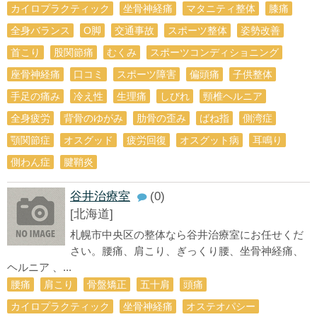
カイロプラクティック
坐骨神経痛
マタニティ整体
膝痛
全身バランス
О脚
交通事故
スポーツ整体
姿勢改善
首こり
股関節痛
むくみ
スポーツコンディショニング
座骨神経痛
口コミ
スポーツ障害
偏頭痛
子供整体
手足の痛み
冷え性
生理痛
しびれ
頸椎ヘルニア
全身疲労
背骨のゆがみ
肋骨の歪み
ばね指
側湾症
顎関節症
オスグッド
疲労回復
オスグット病
耳鳴り
側わん症
腱鞘炎
谷井治療室
(0)
[北海道]
札幌市中央区の整体なら谷井治療室にお任せくだ
さい。腰痛、肩こり、ぎっくり腰、坐骨神経痛、
ヘルニア 、...
腰痛
肩こり
骨盤矯正
五十肩
頭痛
カイロプラクティック
坐骨神経痛
オステオパシー