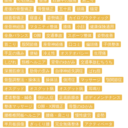
産後の骨盤矯正
骨盤矯正
五十肩
頭痛
猫背
頭蓋骨矯正
寝違え
姿勢矯正
カイロプラクティック
坐骨神経痛
マタニティ整体
膝痛
小顔
健康保険適用
全身バランス
О脚
交通事故
スポーツ整体
姿勢改善
首こり
股関節痛
座骨神経痛
口コミ
偏頭痛
子供整体
手足の痛み
便秘
冷え性
オステオパシー
生理痛
しびれ
頸椎ヘルニア
背骨のゆがみ
交通事故むちうち
深層筋療法
肋骨の歪み
自律神経失調症
ばね指
骨盤調整法・操体法
操体法
側湾症
マッサージ
顎関節症
オスグッド
オスグット病
オスグット病
耳鳴り
柔道整復・鍼灸
側わん症
足底筋膜炎
ボディメンテナンス
整体マッサージ
O脚・X脚矯正
骨盤のゆがみ
腰椎椎間板ヘルニア
腰痛・肩こり
慢性疲労
姿勢
半月板損傷
ぎっくり腰
完全無痛整体
アクティベータ