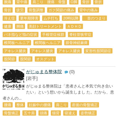
腕痛
背中痛
肩こり 腰痛 骨盤
O脚
骨折
骨折
骨折
疲労
骨盤調整
ガク関節の痛み
背中の痛み
冷え症
更年期障害
ムチ打ち
20時以降
首のつまり
健康
脚痛
美顔トリートメント
ＡＤＨＤ
バネ指など指の症状
手根管症候群
脊柱管狭窄症
椎間板ヘルニア
椎間板ヘルニア
腓骨神経麻痺
アキレス腱炎
アキレス腱炎
アキレス腱炎
変形性股関節症
股関節
股関節
オスグット
がじゅまる整体院
(0)
[岩手]
がじゅまる整体院は「患者さんと本気で向き合い
たい」という想いから誕生しまし た。だから、患
者さんの...
腰痛
整体
妊娠中の腰痛
肩こり
産後の骨盤矯正
骨盤矯正
五十肩
頭痛
猫背
寝違え
姿勢矯正