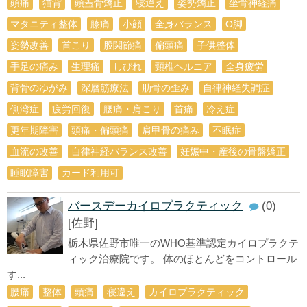
頭痛
猫背
頭蓋骨矯正
寝違え
姿勢矯正
坐骨神経痛
マタニティ整体
膝痛
小顔
全身バランス
О脚
姿勢改善
首こり
股関節痛
偏頭痛
子供整体
手足の痛み
生理痛
しびれ
頸椎ヘルニア
全身疲労
背骨のゆがみ
深層筋療法
肋骨の歪み
自律神経失調症
側湾症
疲労回復
腰痛・肩こり
首痛
冷え症
更年期障害
頭痛・偏頭痛
肩甲骨の痛み
不眠症
血流の改善
自律神経バランス改善
妊娠中・産後の骨盤矯正
睡眠障害
カード利用可
バースデーカイロプラクティック
(0)
[佐野]
栃木県佐野市唯一のWHO基準認定カイロプラクテ
ィック治療院です。 体のほとんどをコントロール
す...
腰痛
整体
頭痛
寝違え
カイロプラクティック