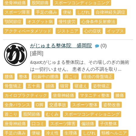
坐骨神経痛
股関節痛
スポーツコンディショニング
スポーツ障害
手足の痛み
便秘
しびれ
自律神経失調症
顎関節症
オスグット病
慢性疲労
心身条件反射療法
アクティベータメソッド
ジストニア
心の症状
イップス
がじゅまる整体院 盛岡院
(0)
[盛岡]
&quot;がじゅまる整体院は、その場しのぎの施術
は一切行いません。 患者さんの不調を取り...
腰痛
整体
妊娠中の腰痛
肩こり
産後の骨盤矯正
骨盤矯正
五十肩
頭痛
猫背
寝違え
姿勢矯正
カイロプラクティック
坐骨神経痛
マタニティ整体
膝痛
全身バランス
О脚
交通事故
スポーツ整体
姿勢改善
首こり
股関節痛
むくみ
スポーツコンディショニング
座骨神経痛
口コミ
スポーツ障害
偏頭痛
子供整体
手足の痛み
便秘
冷え性
生理痛
しびれ
頸椎ヘルニア