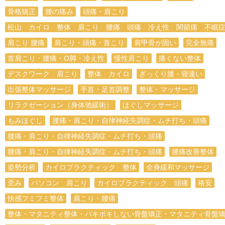
骨格矯正
腰の痛み
頭痛・肩こり
松山 カイロ 整体 肩こり 腰痛 頭痛 冷え性 関節痛 不眠
肩こり 腰痛
肩こり・頭痛・首こり
肩甲骨が固い
完全無痛
首肩こり・腰痛・O脚・冷え性
慢性肩こり
痛くない整体
デスクワーク 肩こり
整体 カイロ
ぎっくり腰・寝違い
出張整体マッサージ
手首・足首調整
整体・マッサージ
リラクゼーション（身体弛緩術）
ほぐしマッサージ
もみほぐし
腰痛・肩こり・自律神経失調症・ムチ打ち・頭痛
腰痛・肩こり・自律神経失調症・ムチ打ち・頭痛
腰痛・肩こり・自律神経失調症・ムチ打ち・頭痛
腰痛改善整体
姿勢分析
カイロプラクティック 整体
全身緩和マッサージ
歪み
パソコン 肩こり
カイロプラクティック 頭痛
格安
快感フミフミ整体
肩こり・腰痛
整体・マタニティ整体・バキボキしない骨盤矯正・マタニティ骨盤