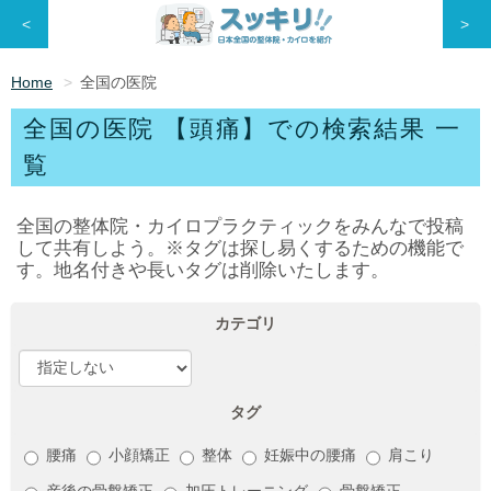
<
>
Home
全国の医院
全国の医院 【頭痛】での検索結果 一
覧
全国の整体院・カイロプラクティックをみんなで投稿
して共有しよう。※タグは探し易くするための機能で
す。地名付きや長いタグは削除いたします。
カテゴリ
タグ
腰痛
小顔矯正
整体
妊娠中の腰痛
肩こり
産後の骨盤矯正
加圧トレーニング
骨盤矯正