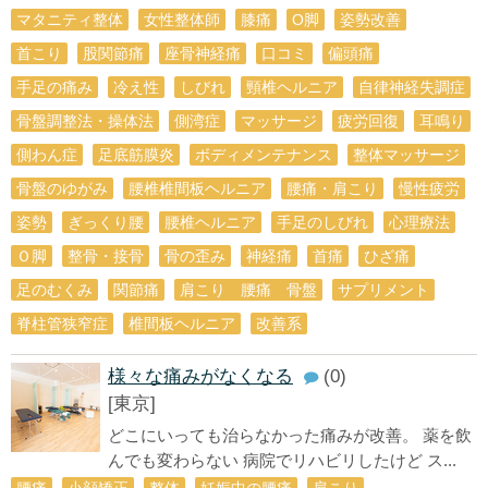
マタニティ整体
女性整体師
膝痛
О脚
姿勢改善
首こり
股関節痛
座骨神経痛
口コミ
偏頭痛
手足の痛み
冷え性
しびれ
頸椎ヘルニア
自律神経失調症
骨盤調整法・操体法
側湾症
マッサージ
疲労回復
耳鳴り
側わん症
足底筋膜炎
ボディメンテナンス
整体マッサージ
骨盤のゆがみ
腰椎椎間板ヘルニア
腰痛・肩こり
慢性疲労
姿勢
ぎっくり腰
腰椎ヘルニア
手足のしびれ
心理療法
Ｏ脚
整骨・接骨
骨の歪み
神経痛
首痛
ひざ痛
足のむくみ
関節痛
肩こり 腰痛 骨盤
サプリメント
脊柱管狭窄症
椎間板ヘルニア
改善系
様々な痛みがなくなる
(0)
[東京]
どこにいっても治らなかった痛みが改善。 薬を飲
んでも変わらない 病院でリハビリしたけど ス...
腰痛
小顔矯正
整体
妊娠中の腰痛
肩こり