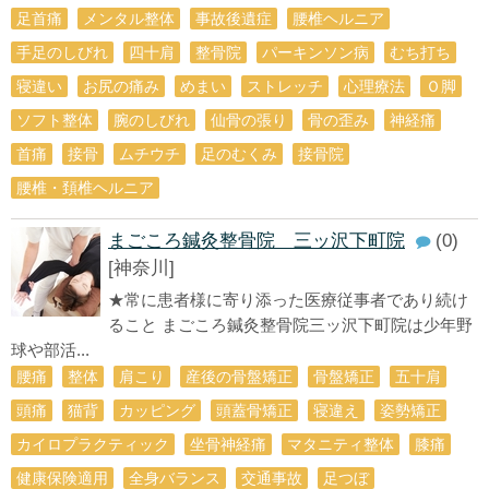
足首痛
メンタル整体
事故後遺症
腰椎ヘルニア
手足のしびれ
四十肩
整骨院
パーキンソン病
むち打ち
寝違い
お尻の痛み
めまい
ストレッチ
心理療法
Ｏ脚
ソフト整体
腕のしびれ
仙骨の張り
骨の歪み
神経痛
首痛
接骨
ムチウチ
足のむくみ
接骨院
腰椎・頚椎ヘルニア
まごころ鍼灸整骨院 三ッ沢下町院
(0)
[神奈川]
★常に患者様に寄り添った医療従事者であり続け
ること まごころ鍼灸整骨院三ッ沢下町院は少年野
球や部活...
腰痛
整体
肩こり
産後の骨盤矯正
骨盤矯正
五十肩
頭痛
猫背
カッピング
頭蓋骨矯正
寝違え
姿勢矯正
カイロプラクティック
坐骨神経痛
マタニティ整体
膝痛
健康保険適用
全身バランス
交通事故
足つぼ