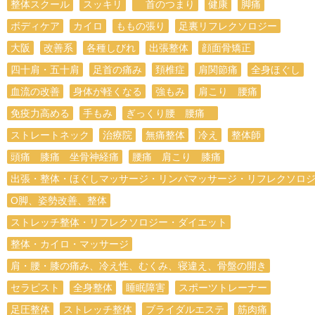
整体スクール
スッキリ
首のつまり
健康
脚痛
ボディケア
カイロ
ももの張り
足裏リフレクソロジー
大阪
改善系
各種しびれ
出張整体
顔面骨矯正
四十肩・五十肩
足首の痛み
頚椎症
肩関節痛
全身ほぐし
血流の改善
身体が軽くなる
強もみ
肩こり 腰痛
免疫力高める
手もみ
ぎっくり腰 腰痛
ストレートネック
治療院
無痛整体
冷え
整体師
頭痛 膝痛 坐骨神経痛
腰痛 肩こり 膝痛
出張・整体・ほぐしマッサージ・リンパマッサージ・リフレクソロ
O脚、姿勢改善、整体
ストレッチ整体・リフレクソロジー・ダイエット
整体・カイロ・マッサージ
肩・腰・膝の痛み、冷え性、むくみ、寝違え、骨盤の開き
セラピスト
全身整体
睡眠障害
スポーツトレーナー
足圧整体
ストレッチ整体
ブライダルエステ
筋肉痛