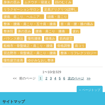
身体の歪み
ムチウチ・寝違え
顔のむくみ
リラクゼーションサロン
足底グリグリつぼ押し
腰痛、肩こり、ヘルニア、
頭痛・首こり
整体・腰痛・肩こり・五十肩・膝痛
首・肩・腰・膝の痛み
整体院
体の歪み
腰痛 肩こり 膝痛
疲れ
バランス療法
慢性腰痛
膝痛み
筋肉疲労
船橋市・骨盤矯正・肩こり・腰痛
骨格調整
肩コリ
習志野市・骨盤矯正・肩こり・腰痛
整体・リフレクソロジー
慢性疲労改善
ゆがみなおし整体
1〜10/全329
<<
前のページ
1
2
3
4
5
6
次のページ
>>
ページトップ
サイトマップ