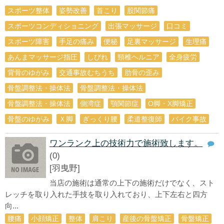
スポーツ整体
姿勢改善
首こり
股関節痛
スポーツコンディショニング
出張マッサージ
口コミ
スポーツ障害
手足の痛み
便秘
足裏マッサージ
生理痛
あんまマッサージ指圧
しびれ
頸椎ヘルニア
全身疲労
背骨のゆがみ
交通事故むちうち
肋骨の歪み
骨盤調整法・操体法
骨盤調整法・操体法
骨盤調整法・操体法
側湾症
顎関節症
O脚・X脚矯正
骨盤のゆがみ
Ｘ脚
ぎっくり腰
柔道整復師
バイク事故
ワンランク上の技術力で施術致します。
(0)
[羽曳野]
当店の施術は通常の上下の施術だけでなく、スト
レッチを取り入れた手技を取り入れており、上下左右と四方
向...
腰痛
小顔矯正
整体
肩こり
産後の骨盤矯正
骨盤矯正