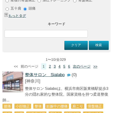
五十肩
頭痛
もっとタグ
キーワード
1〜10/全329
<<
前のページ
1
2
3
4
5
6
次のページ
>>
整体サロン Sialabo
(0)
[神奈川]
整体サロン Sialaboは、横浜市南区阪東橋駅徒歩3
分の隠れ家的な整体院。国家資格を持つ柔道整復
師...
腰痛
小顔矯正
整体
妊娠中の腰痛
肩こり
骨盤矯正