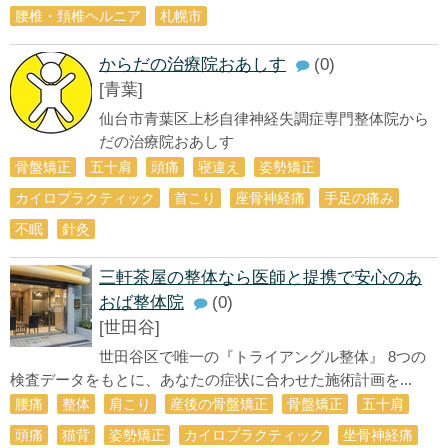
腰椎・頚椎ヘルニア
札幌市
からだの治療院おあしす
(0)
[青葉]
仙台市青葉区上杉自律神経失調症専門整体院から
だの治療院おあしす
骨盤矯正
五十肩
頭痛
寝違え
姿勢矯正
カイロプラクティック
首こり
座骨神経痛
手足の痛み
不眠
針灸
三軒茶屋の整体なら医師と提携で安心のあ
おば整体院
(0)
[世田谷]
世田谷区で唯一の『トライアングル整体』 8つの
検査データをもとに、あなたの症状に合わせた施術計画を...
腰痛
整体
肩こり
産後の骨盤矯正
骨盤矯正
五十肩
頭痛
猫背
姿勢矯正
カイロプラクティック
坐骨神経痛