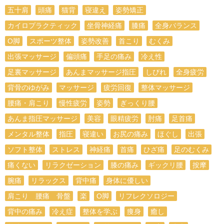
五十肩
頭痛
猫背
寝違え
姿勢矯正
カイロプラクティック
坐骨神経痛
膝痛
全身バランス
О脚
スポーツ整体
姿勢改善
首こり
むくみ
出張マッサージ
偏頭痛
手足の痛み
冷え性
足裏マッサージ
あんまマッサージ指圧
しびれ
全身疲労
背骨のゆがみ
マッサージ
疲労回復
整体マッサージ
腰痛・肩こり
慢性疲労
姿勢
ぎっくり腰
あんま指圧マッサージ
美容
眼精疲労
肘痛
足首痛
メンタル整体
指圧
寝違い
お尻の痛み
ほぐし
出張
ソフト整体
ストレス
神経痛
首痛
ひざ痛
足のむくみ
痛くない
リラクゼーション
膝の痛み
ギックリ腰
按摩
腕痛
リラックス
背中痛
身体に優しい
肩こり 腰痛 骨盤
楽
O脚
リフレクソロジー
背中の痛み
冷え症
整体を学ぶ
痩身
癒し