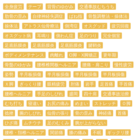
全身疲労
テープ
背骨のゆがみ
交通事故むちうち
肋骨の歪み
自律神経失調症
ばね指
骨盤調整法・操体法
操体法
アトラス仙骨療法
側湾症
オスグッド
疲労回復
オスグット病
耳鳴り
側わん症
足のつり
完全個室
足底筋膜炎
足底筋膜炎
足底筋膜炎
腱鞘炎
ボディメンテナンス
肉離れ
O脚・X脚矯正
更年期
骨盤のゆがみ
腰椎椎間板ヘルニア
腰痛・肩こり
慢性疲労
姿勢
半月板損傷
半月板損傷
半月板損傷
半月板損傷
Ｘ脚
ぎっくり腰
眼精疲労
肘痛
岩手
足首痛
手首痛
腰椎ヘルニア
手足のしびれ
盛岡
四十肩
交通事故治療
むち打ち
寝違い
お尻の痛み
めまい
ストレッチ
Ｏ脚
捻挫
腕のしびれ
仙骨の張り
骨の歪み
神経痛
首痛
ひざ痛
ムチウチ
足のむくみ
腕が上がらない
腰椎・頚椎ヘルニア
関節痛
膝の痛み
不眠
ギックリ腰