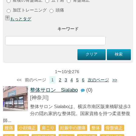
加圧トレーニング
頭痛
もっとタグ
キーワード
1〜10/全276
<<
前のページ
1
2
3
4
5
6
次のページ
>>
整体サロン Sialabo
(0)
[神奈川]
整体サロン Sialaboは、横浜市南区阪東橋駅徒歩3
分の隠れ家的な整体院。国家資格を持つ柔道整復
師...
腰痛
小顔矯正
肩こり
妊娠中の腰痛
整体
骨盤矯正