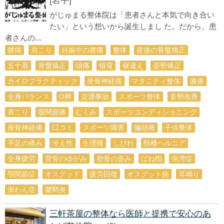
[岩手]
がじゅまる整体院は「患者さんと本気で向き合い
たい」という想いから誕生しまし た。だから、患
者さんの...
腰痛
肩こり
妊娠中の腰痛
整体
産後の骨盤矯正
五十肩
骨盤矯正
頭痛
猫背
寝違え
姿勢矯正
カイロプラクティック
坐骨神経痛
マタニティ整体
膝痛
全身バランス
О脚
交通事故
スポーツ整体
姿勢改善
首こり
股関節痛
むくみ
スポーツコンディショニング
座骨神経痛
口コミ
スポーツ障害
偏頭痛
子供整体
手足の痛み
冷え性
生理痛
しびれ
頸椎ヘルニア
全身疲労
背骨のゆがみ
肋骨の歪み
ばね指
側湾症
顎関節症
オスグッド
疲労回復
オスグット病
耳鳴り
側わん症
腱鞘炎
三軒茶屋の整体なら医師と提携で安心のあ