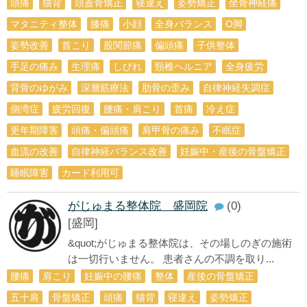
頭痛
猫背
頭蓋骨矯正
寝違え
姿勢矯正
坐骨神経痛
マタニティ整体
膝痛
小顔
全身バランス
О脚
姿勢改善
首こり
股関節痛
偏頭痛
子供整体
手足の痛み
生理痛
しびれ
頸椎ヘルニア
全身疲労
背骨のゆがみ
深層筋療法
肋骨の歪み
自律神経失調症
側湾症
疲労回復
腰痛・肩こり
首痛
冷え症
更年期障害
頭痛・偏頭痛
肩甲骨の痛み
不眠症
血流の改善
自律神経バランス改善
妊娠中・産後の骨盤矯正
睡眠障害
カード利用可
がじゅまる整体院 盛岡院
(0)
[盛岡]
&quot;がじゅまる整体院は、その場しのぎの施術
は一切行いません。 患者さんの不調を取り...
腰痛
肩こり
妊娠中の腰痛
整体
産後の骨盤矯正
五十肩
骨盤矯正
頭痛
猫背
寝違え
姿勢矯正