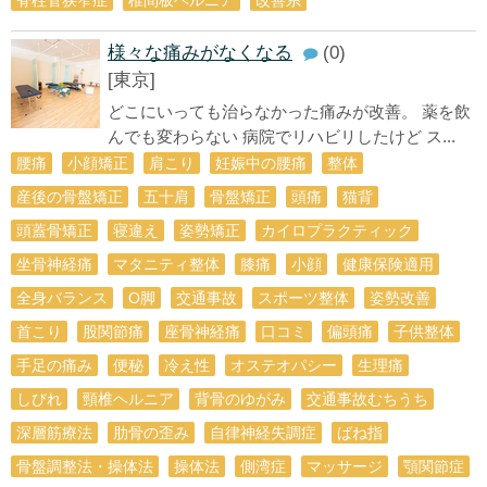
様々な痛みがなくなる
(0)
[東京]
どこにいっても治らなかった痛みが改善。 薬を飲
んでも変わらない 病院でリハビリしたけど ス...
腰痛
小顔矯正
肩こり
妊娠中の腰痛
整体
産後の骨盤矯正
五十肩
骨盤矯正
頭痛
猫背
頭蓋骨矯正
寝違え
姿勢矯正
カイロプラクティック
坐骨神経痛
マタニティ整体
膝痛
小顔
健康保険適用
全身バランス
О脚
交通事故
スポーツ整体
姿勢改善
首こり
股関節痛
座骨神経痛
口コミ
偏頭痛
子供整体
手足の痛み
便秘
冷え性
オステオパシー
生理痛
しびれ
頸椎ヘルニア
背骨のゆがみ
交通事故むちうち
深層筋療法
肋骨の歪み
自律神経失調症
ばね指
骨盤調整法・操体法
操体法
側湾症
マッサージ
顎関節症