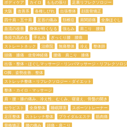
ボディケア
カイロ
ももの張り
足裏リフレクソロジー
大阪
改善系
各種しびれ
出張整体
顔面骨矯正
四十肩・五十肩
足首の痛み
頚椎症
肩関節痛
全身ほぐし
血流の改善
身体が軽くなる
強もみ
肩こり 腰痛
免疫力高める
手もみ
ぎっくり腰 腰痛
ストレートネック
治療院
無痛整体
冷え
整体師
頭痛 膝痛 坐骨神経痛
腰痛 肩こり 膝痛
出張・整体・ほぐしマッサージ・リンパマッサージ・リフレクソロ
O脚、姿勢改善、整体
ストレッチ整体・リフレクソロジー・ダイエット
整体・カイロ・マッサージ
肩・腰・膝の痛み、冷え性、むくみ、寝違え、骨盤の開き
セラピスト
全身整体
睡眠障害
スポーツトレーナー
足圧整体
ストレッチ整体
ブライダルエステ
筋肉痛
骨格矯正
腰の痛み
頭痛・肩こり