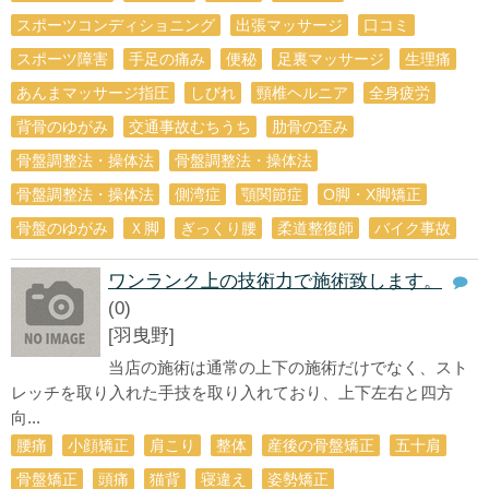
スポーツコンディショニング
出張マッサージ
口コミ
スポーツ障害
手足の痛み
便秘
足裏マッサージ
生理痛
あんまマッサージ指圧
しびれ
頸椎ヘルニア
全身疲労
背骨のゆがみ
交通事故むちうち
肋骨の歪み
骨盤調整法・操体法
骨盤調整法・操体法
骨盤調整法・操体法
側湾症
顎関節症
O脚・X脚矯正
骨盤のゆがみ
Ｘ脚
ぎっくり腰
柔道整復師
バイク事故
ワンランク上の技術力で施術致します。
(0)
[羽曳野]
当店の施術は通常の上下の施術だけでなく、スト
レッチを取り入れた手技を取り入れており、上下左右と四方
向...
腰痛
小顔矯正
肩こり
整体
産後の骨盤矯正
五十肩
骨盤矯正
頭痛
猫背
寝違え
姿勢矯正