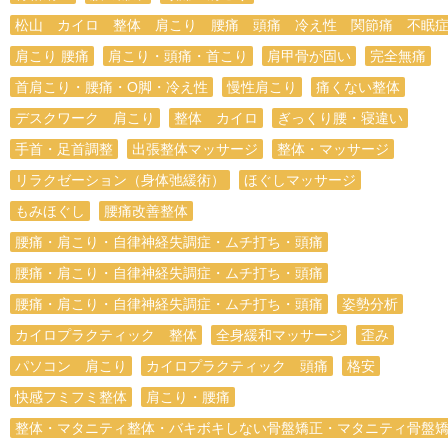
松山 カイロ 整体 肩こり 腰痛 頭痛 冷え性 関節痛 不眠
肩こり 腰痛
肩こり・頭痛・首こり
肩甲骨が固い
完全無痛
首肩こり・腰痛・O脚・冷え性
慢性肩こり
痛くない整体
デスクワーク 肩こり
整体 カイロ
ぎっくり腰・寝違い
手首・足首調整
出張整体マッサージ
整体・マッサージ
リラクゼーション（身体弛緩術）
ほぐしマッサージ
もみほぐし
腰痛改善整体
腰痛・肩こり・自律神経失調症・ムチ打ち・頭痛
腰痛・肩こり・自律神経失調症・ムチ打ち・頭痛
腰痛・肩こり・自律神経失調症・ムチ打ち・頭痛
姿勢分析
カイロプラクティック 整体
全身緩和マッサージ
歪み
パソコン 肩こり
カイロプラクティック 頭痛
格安
快感フミフミ整体
肩こり・腰痛
整体・マタニティ整体・バキボキしない骨盤矯正・マタニティ骨盤