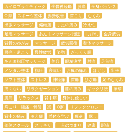
カイロプラクティック
坐骨神経痛
膝痛
全身バランス
О脚
スポーツ整体
姿勢改善
首こり
むくみ
出張マッサージ
偏頭痛
手足の痛み
冷え性
足裏マッサージ
あんまマッサージ指圧
しびれ
全身疲労
背骨のゆがみ
マッサージ
疲労回復
整体マッサージ
腰痛・肩こり
慢性疲労
姿勢
ぎっくり腰
あんま指圧マッサージ
美容
眼精疲労
肘痛
足首痛
メンタル整体
指圧
寝違い
お尻の痛み
ほぐし
出張
ソフト整体
ストレス
神経痛
首痛
ひざ痛
足のむくみ
痛くない
リラクゼーション
膝の痛み
ギックリ腰
按摩
腕痛
リラックス
背中痛
身体に優しい
肩こり 腰痛 骨盤
楽
O脚
リフレクソロジー
背中の痛み
冷え症
整体を学ぶ
痩身
癒し
整体スクール
スッキリ
首のつまり
健康
脚痛