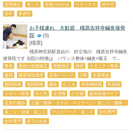
姿勢矯正
首こり
骨盤のゆがみ
リラックス
府中市
府中
東府中
お子様連れ 大歓迎 橿原吉祥寺鍼灸接骨
院
(0)
[橿原]
橿原神宮前駅直結の 好立地の 橿原吉祥寺鍼灸
接骨院です 当院の特徴は バランス整体×鍼灸×吸玉 で...
整体
産後の骨盤矯正
骨盤矯正
猫背
マタニティ整体
膝痛
健康保険適用
全身バランス
О脚
交通事故
股関節痛
股関節痛
鍼灸
むくみ
座骨神経痛
美容鍼
スポーツ障害
冷え性
生理痛
ひざ痛
産前産後のケア
足首の痛み
上越・整体・カイロ・マッサージ・肩こり・腰痛・
肩こり・頭痛・首こり
デスクワーク 肩こり
女性専門
女性専門
逆子のお灸