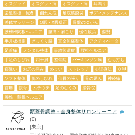
オスグッド
オスグット病
オスグット病
耳鳴り
柔道整復・鍼灸
側わん症
足底筋膜炎
ボディメンテナンス
整体マッサージ
O脚・X脚矯正
骨盤のゆがみ
腰椎椎間板ヘルニア
腰痛・肩こり
慢性疲労
姿勢
半月板損傷
ぎっくり腰
完全無痛整体
アクティベータ
足首痛
メンタル整体
事故後遺症
腰椎ヘルニア
手足のしびれ
四十肩
整骨院
パーキンソン病
むち打ち
寝違い
お尻の痛み
めまい
ストレッチ
心理療法
Ｏ脚
ソフト整体
腕のしびれ
仙骨の張り
骨の歪み
神経痛
首痛
接骨
ムチウチ
足のむくみ
接骨院
腰椎・頚椎ヘルニア
頭蓋骨調整＋全身整体サロンリーニア
(0)
[東京]