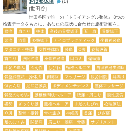
おば整体院
(0)
[世田谷]
世田谷区で唯一の『トライアングル整体』 8つの
検査データをもとに、あなたの症状に合わせた施術計画を...
腰痛
肩こり
整体
産後の骨盤矯正
五十肩
骨盤矯正
頭痛
猫背
姿勢矯正
カイロプラクティック
坐骨神経痛
マタニティ整体
女性整体師
膝痛
О脚
姿勢改善
首こり
股関節痛
座骨神経痛
口コミ
偏頭痛
手足の痛み
冷え性
しびれ
頸椎ヘルニア
自律神経失調症
骨盤調整法・操体法
側湾症
マッサージ
疲労回復
耳鳴り
側わん症
足底筋膜炎
ボディメンテナンス
整体マッサージ
骨盤のゆがみ
腰椎椎間板ヘルニア
腰痛・肩こり
慢性疲労
姿勢
ぎっくり腰
腰椎ヘルニア
手足のしびれ
心理療法
Ｏ脚
整骨・接骨
骨の歪み
神経痛
首痛
ひざ痛
足のむくみ
関節痛
肩こり 腰痛 骨盤
サプリメント
脊柱管狭窄症
椎間板ヘルニア
改善系