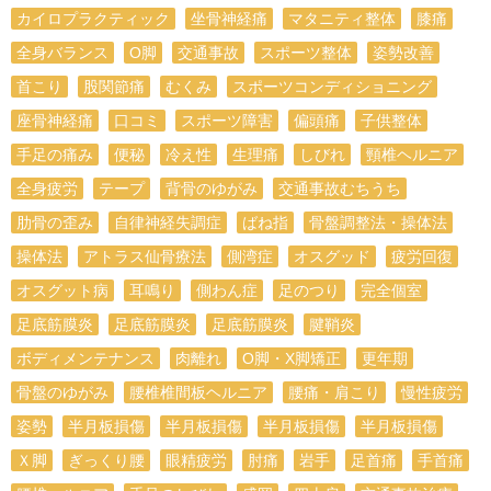
カイロプラクティック
坐骨神経痛
マタニティ整体
膝痛
全身バランス
О脚
交通事故
スポーツ整体
姿勢改善
首こり
股関節痛
むくみ
スポーツコンディショニング
座骨神経痛
口コミ
スポーツ障害
偏頭痛
子供整体
手足の痛み
便秘
冷え性
生理痛
しびれ
頸椎ヘルニア
全身疲労
テープ
背骨のゆがみ
交通事故むちうち
肋骨の歪み
自律神経失調症
ばね指
骨盤調整法・操体法
操体法
アトラス仙骨療法
側湾症
オスグッド
疲労回復
オスグット病
耳鳴り
側わん症
足のつり
完全個室
足底筋膜炎
足底筋膜炎
足底筋膜炎
腱鞘炎
ボディメンテナンス
肉離れ
O脚・X脚矯正
更年期
骨盤のゆがみ
腰椎椎間板ヘルニア
腰痛・肩こり
慢性疲労
姿勢
半月板損傷
半月板損傷
半月板損傷
半月板損傷
Ｘ脚
ぎっくり腰
眼精疲労
肘痛
岩手
足首痛
手首痛