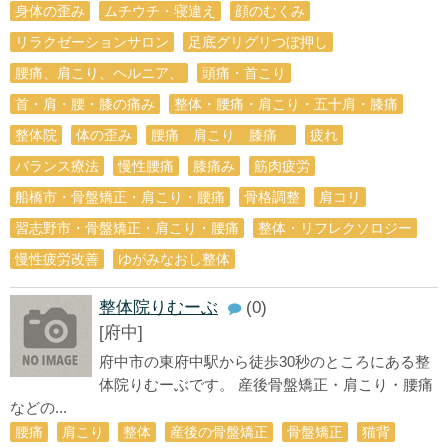
身体の歪み
ムチウチ・寝違え
顔のむくみ
リラクゼーションサロン
足底グリグリつぼ押し
腰痛、肩こり、ヘルニア、
頭痛・首こり
首・肩・腰・膝の痛み
整体・腰痛・肩こり・五十肩・膝痛
整体院
体の歪み
腰痛 肩こり 膝痛
疲れ
バランス療法
慢性腰痛
膝痛み
筋肉疲労
船橋市・骨盤矯正・肩こり・腰痛
骨格調整
肩コリ
習志野市・骨盤矯正・肩こり・腰痛
整体・リフレクソロジー
慢性疲労改善
ゆがみなおし整体
整体院りむーぶ
(0)
[府中]
府中市の東府中駅から徒歩30秒のところにある整
体院りむーぶです。 産後骨盤矯正・肩こり・腰痛
などの...
腰痛
肩こり
整体
産後の骨盤矯正
骨盤矯正
猫背