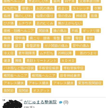
腰椎ヘルニア
手足のしびれ
盛岡
四十肩
交通事故治療
むち打ち
寝違い
お尻の痛み
めまい
ストレッチ
Ｏ脚
捻挫
腕のしびれ
仙骨の張り
骨の歪み
神経痛
首痛
ひざ痛
ムチウチ
足のむくみ
腕が上がらない
腰椎・頚椎ヘルニア
関節痛
膝の痛み
不眠
ギックリ腰
腕痛
背中痛
肩こり 腰痛 骨盤
O脚
骨折
骨折
骨折
疲労
骨盤調整
ガク関節の痛み
背中の痛み
冷え症
更年期障害
ムチ打ち
20時以降
首のつまり
健康
脚痛
美顔トリートメント
ＡＤＨＤ
バネ指など指の症状
手根管症候群
脊柱管狭窄症
椎間板ヘルニア
椎間板ヘルニア
腓骨神経麻痺
アキレス腱炎
アキレス腱炎
アキレス腱炎
変形性股関節症
股関節
股関節
オスグット
がじゅまる整体院
(0)