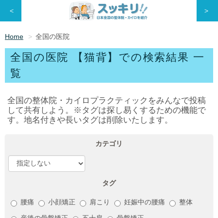
<
>
Home
全国の医院
全国の医院 【猫背】での検索結果 一
覧
全国の整体院・カイロプラクティックをみんなで投稿
して共有しよう。※タグは探し易くするための機能で
す。地名付きや長いタグは削除いたします。
カテゴリ
タグ
腰痛
小顔矯正
肩こり
妊娠中の腰痛
整体
産後の骨盤矯正
五十肩
骨盤矯正