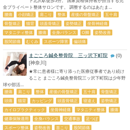
下北沢駅徒歩3分。 国家資格保持者が担当する完
全プライベート整体サロンです。 調整するのはあたま...
腰痛
小顔矯正
肩こり
整体
産後の骨盤矯正
五十肩
骨盤矯正
猫背
頭蓋骨矯正
姿勢矯正
坐骨神経痛
マタニティ整体
膝痛
全身バランス
О脚
姿勢改善
股関節痛
むくみ
スポーツ障害
偏頭痛
まごころ鍼灸整骨院 三ッ沢下町院
(0)
[神奈川]
★常に患者様に寄り添った医療従事者であり続け
ること まごころ鍼灸整骨院三ッ沢下町院は少年野
球や部活...
腰痛
肩こり
整体
産後の骨盤矯正
五十肩
骨盤矯正
頭痛
猫背
カッピング
頭蓋骨矯正
寝違え
姿勢矯正
カイロプラクティック
坐骨神経痛
マタニティ整体
膝痛
健康保険適用
全身バランス
交通事故
足つぼ
スポーツ整体
姿勢改善
首こり
股関節痛