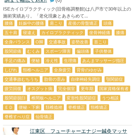
調まで幅広く対応!
(0)
ISEカイロプラクティック(旧骨格調整館)は八戸市で30年以上の
施術実績あり。「老化現象とあきらめて...
腰痛
妊娠中の腰痛
肩こり
産後の骨盤矯正
頭痛
五十肩
寝違え
カイロプラクティック
坐骨神経痛
膝痛
全身バランス
О脚
交通事故
姿勢改善
首こり
股関節痛
むくみ
スポーツ障害
偏頭痛
子供整体
手足の痛み
便秘
冷え性
生理痛
あんまマッサージ指圧
しびれ
頸椎ヘルニア
全身疲労
背骨のゆがみ
交通事故むちうち
肋骨の歪み
自律神経失調症
顎関節症
疲労回復
オスグット病
完全個室
更年期
国家資格保有者
股関節脱臼
椎間板ヘルニア
変形性股関節症
うつ相談
ＥＤ
便秘・下痢
頚椎捻挫
脊椎矯正
頸椎矯正
脊椎すべり症
仙骨矯正
江東区 フューチャーエナジー鍼灸マッサ