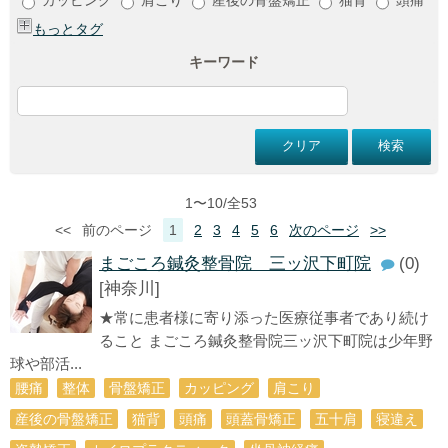
もっとタグ
キーワード
1〜10/全53
<<
前のページ
1
2
3
4
5
6
次のページ
>>
まごころ鍼灸整骨院 三ッ沢下町院
(0)
[神奈川]
★常に患者様に寄り添った医療従事者であり続け
ること まごころ鍼灸整骨院三ッ沢下町院は少年野
球や部活...
腰痛
整体
骨盤矯正
カッピング
肩こり
産後の骨盤矯正
猫背
頭痛
頭蓋骨矯正
五十肩
寝違え