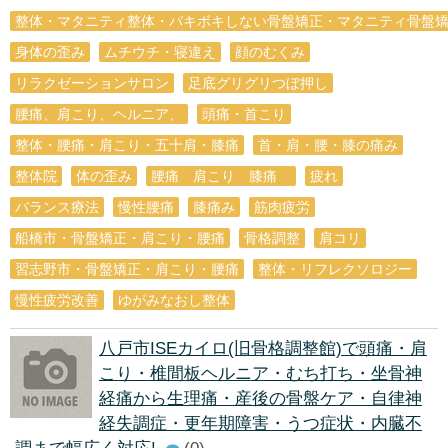
整体・マタニティ整体・バキボキしない骨盤矯正・マタニティ骨盤
身体の歪み
ムチウチ・寝違え
顔のむくみ
リラクゼーションサロン
足底グリグリつぼ押し
腰痛、肩こり、ヘルニア、
頭痛・首こり
整体・腰痛・肩こり・五十肩・膝痛
首・肩・腰・膝の痛み
整体院
体の歪み
腰痛 肩こり 膝痛
疲れ
バランス療法
慢性腰痛
膝痛み
筋肉疲労
船橋市・骨盤矯正・肩こり・腰痛
骨格調整
肩コリ
習志野市・骨盤矯正・肩こり・腰痛
整体・リフレクソロジー
慢性疲労改善
ゆがみなおし整体
八戸市ISEカイロ(旧骨格調整館)で頭痛・肩
こり・椎間板ヘルニア・むち打ち・坐骨神
経痛から生理痛・産後の骨盤ケア・自律神
経失調症・更年期障害・うつ症状・内臓不