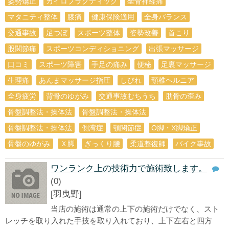
姿勢矯正
カイロプラクティック
坐骨神経痛
マタニティ整体
膝痛
健康保険適用
全身バランス
交通事故
足つぼ
スポーツ整体
姿勢改善
首こり
股関節痛
スポーツコンディショニング
出張マッサージ
口コミ
スポーツ障害
手足の痛み
便秘
足裏マッサージ
生理痛
あんまマッサージ指圧
しびれ
頸椎ヘルニア
全身疲労
背骨のゆがみ
交通事故むちうち
肋骨の歪み
骨盤調整法・操体法
骨盤調整法・操体法
骨盤調整法・操体法
側湾症
顎関節症
O脚・X脚矯正
骨盤のゆがみ
Ｘ脚
ぎっくり腰
柔道整復師
バイク事故
ワンランク上の技術力で施術致します。
(0)
[羽曳野]
当店の施術は通常の上下の施術だけでなく、スト
レッチを取り入れた手技を取り入れており、上下左右と四方