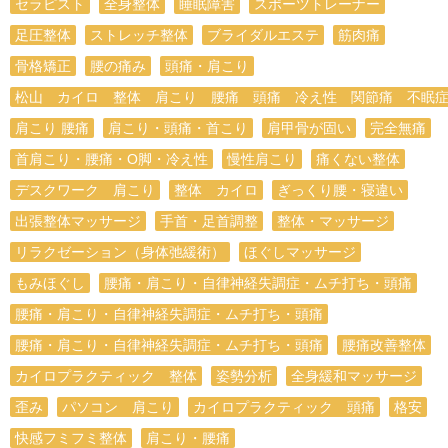
セラピスト
全身整体
睡眠障害
スポーツトレーナー
足圧整体
ストレッチ整体
ブライダルエステ
筋肉痛
骨格矯正
腰の痛み
頭痛・肩こり
松山 カイロ 整体 肩こり 腰痛 頭痛 冷え性 関節痛 不眠
肩こり 腰痛
肩こり・頭痛・首こり
肩甲骨が固い
完全無痛
首肩こり・腰痛・O脚・冷え性
慢性肩こり
痛くない整体
デスクワーク 肩こり
整体 カイロ
ぎっくり腰・寝違い
出張整体マッサージ
手首・足首調整
整体・マッサージ
リラクゼーション（身体弛緩術）
ほぐしマッサージ
もみほぐし
腰痛・肩こり・自律神経失調症・ムチ打ち・頭痛
腰痛・肩こり・自律神経失調症・ムチ打ち・頭痛
腰痛・肩こり・自律神経失調症・ムチ打ち・頭痛
腰痛改善整体
カイロプラクティック 整体
姿勢分析
全身緩和マッサージ
歪み
パソコン 肩こり
カイロプラクティック 頭痛
格安
快感フミフミ整体
肩こり・腰痛