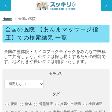
<
>
Home
全国の医院
全国の医院 【あんまマッサージ指
圧】での検索結果 一覧
全国の整体院・カイロプラクティックをみんなで投稿
して共有しよう。※タグは探し易くするための機能で
す。地名付きや長いタグは削除いたします。
カテゴリ
タグ
腰痛
整体
骨盤矯正
妊娠中の腰痛
小顔矯正
カッピング
肩こり
産後の骨盤矯正
猫背
頭痛