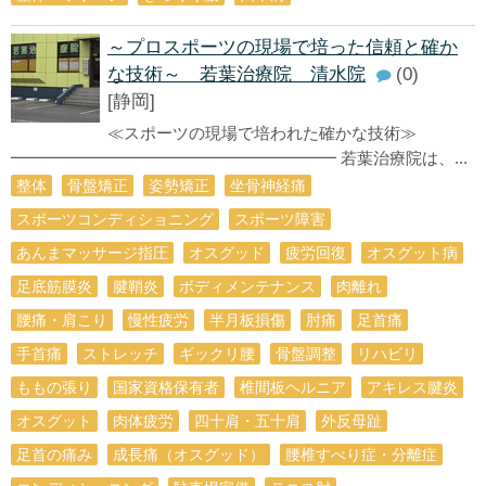
～プロスポーツの現場で培った信頼と確か
な技術～ 若葉治療院 清水院
(0)
[静岡]
≪スポーツの現場で培われた確かな技術≫
━━━━━━━━━━━━━━━━━━━━ 若葉治療院は、...
整体
骨盤矯正
姿勢矯正
坐骨神経痛
スポーツコンディショニング
スポーツ障害
あんまマッサージ指圧
オスグッド
疲労回復
オスグット病
足底筋膜炎
腱鞘炎
ボディメンテナンス
肉離れ
腰痛・肩こり
慢性疲労
半月板損傷
肘痛
足首痛
手首痛
ストレッチ
ギックリ腰
骨盤調整
リハビリ
ももの張り
国家資格保有者
椎間板ヘルニア
アキレス腱炎
オスグット
肉体疲労
四十肩・五十肩
外反母趾
足首の痛み
成長痛（オスグッド）
腰椎すべり症・分離症