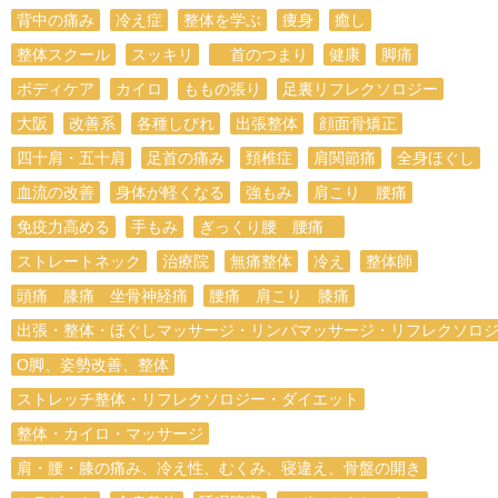
背中の痛み
冷え症
整体を学ぶ
痩身
癒し
整体スクール
スッキリ
首のつまり
健康
脚痛
ボディケア
カイロ
ももの張り
足裏リフレクソロジー
大阪
改善系
各種しびれ
出張整体
顔面骨矯正
四十肩・五十肩
足首の痛み
頚椎症
肩関節痛
全身ほぐし
血流の改善
身体が軽くなる
強もみ
肩こり 腰痛
免疫力高める
手もみ
ぎっくり腰 腰痛
ストレートネック
治療院
無痛整体
冷え
整体師
頭痛 膝痛 坐骨神経痛
腰痛 肩こり 膝痛
出張・整体・ほぐしマッサージ・リンパマッサージ・リフレクソロ
O脚、姿勢改善、整体
ストレッチ整体・リフレクソロジー・ダイエット
整体・カイロ・マッサージ
肩・腰・膝の痛み、冷え性、むくみ、寝違え、骨盤の開き