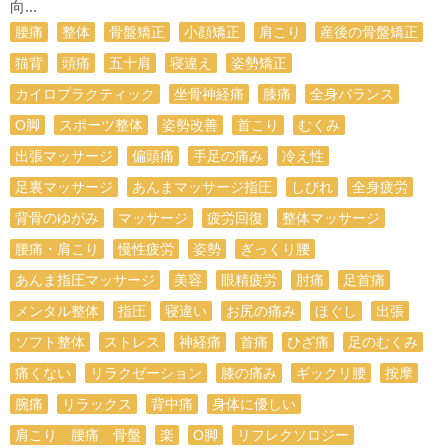
向...
腰痛
整体
骨盤矯正
小顔矯正
肩こり
産後の骨盤矯正
猫背
頭痛
五十肩
寝違え
姿勢矯正
カイロプラクティック
坐骨神経痛
膝痛
全身バランス
О脚
スポーツ整体
姿勢改善
首こり
むくみ
出張マッサージ
偏頭痛
手足の痛み
冷え性
足裏マッサージ
あんまマッサージ指圧
しびれ
全身疲労
背骨のゆがみ
マッサージ
疲労回復
整体マッサージ
腰痛・肩こり
慢性疲労
姿勢
ぎっくり腰
あんま指圧マッサージ
美容
眼精疲労
肘痛
足首痛
メンタル整体
指圧
寝違い
お尻の痛み
ほぐし
出張
ソフト整体
ストレス
神経痛
首痛
ひざ痛
足のむくみ
痛くない
リラクゼーション
膝の痛み
ギックリ腰
按摩
腕痛
リラックス
背中痛
身体に優しい
肩こり 腰痛 骨盤
楽
O脚
リフレクソロジー