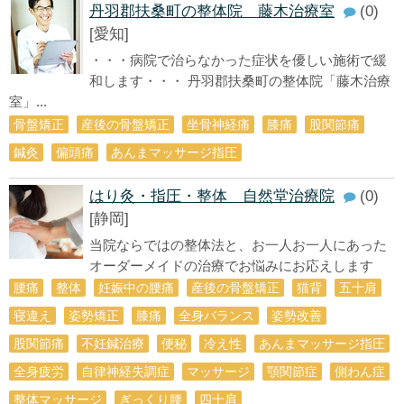
丹羽郡扶桑町の整体院 藤木治療室
(0)
[愛知]
・・・病院で治らなかった症状を優しい施術で緩
和します・・・ 丹羽郡扶桑町の整体院「藤木治療
室」...
骨盤矯正
産後の骨盤矯正
坐骨神経痛
膝痛
股関節痛
鍼灸
偏頭痛
あんまマッサージ指圧
はり灸・指圧・整体 自然堂治療院
(0)
[静岡]
当院ならではの整体法と、お一人お一人にあった
オーダーメイドの治療でお悩みにお応えします
腰痛
整体
妊娠中の腰痛
産後の骨盤矯正
猫背
五十肩
寝違え
姿勢矯正
膝痛
全身バランス
姿勢改善
股関節痛
不妊鍼治療
便秘
冷え性
あんまマッサージ指圧
全身疲労
自律神経失調症
マッサージ
顎関節症
側わん症
整体マッサージ
ぎっくり腰
四十肩