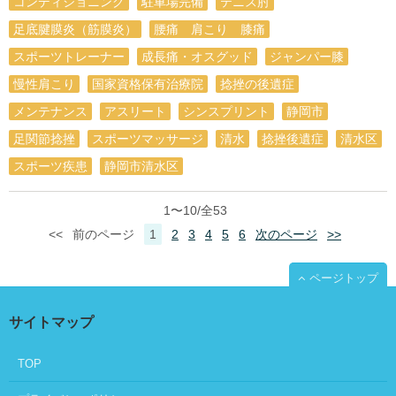
コンディショニング
駐車場完備
テニス肘
足底腱膜炎（筋膜炎）
腰痛 肩こり 膝痛
スポーツトレーナー
成長痛・オスグッド
ジャンパー膝
慢性肩こり
国家資格保有治療院
捻挫の後遺症
メンテナンス
アスリート
シンスプリント
静岡市
足関節捻挫
スポーツマッサージ
清水
捻挫後遺症
清水区
スポーツ疾患
静岡市清水区
1〜10/全53
<<
前のページ
1
2
3
4
5
6
次のページ
>>
ページトップ
サイトマップ
TOP