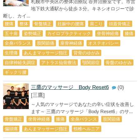
札幌市中央区の整体治療院 谷井治療室です。市営
地下鉄大通駅から徒歩３分。キネシオロジーで診
断し、カイ...
腰痛
整体
骨盤矯正
妊娠中の腰痛
肩こり
頭蓋骨矯正
五十肩
姿勢矯正
カイロプラクティック
坐骨神経痛
膝痛
全身バランス
股関節痛
座骨神経痛
オステオパシー
生理痛
あんまマッサージ指圧
背骨のゆがみ
自律神経失調症
アトラス仙骨療法
顎関節症
骨盤のゆがみ
ギックリ腰
三鷹のマッサージ Body Reset6
(0)
[三鷹]
～人気のマッサージであなたの辛い症状を改善し
ます～ 三鷹のマッサージ「Body Reset6」のサ...
骨盤矯正
坐骨神経痛
膝痛
全身バランス
股関節痛
偏頭痛
あんまマッサージ指圧
頸椎ヘルニア