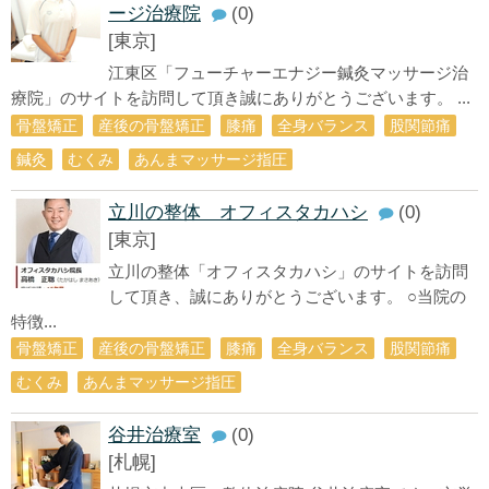
ージ治療院
(0)
[東京]
江東区「フューチャーエナジー鍼灸マッサージ治
療院」のサイトを訪問して頂き誠にありがとうございます。 ...
骨盤矯正
産後の骨盤矯正
膝痛
全身バランス
股関節痛
鍼灸
むくみ
あんまマッサージ指圧
立川の整体 オフィスタカハシ
(0)
[東京]
立川の整体「オフィスタカハシ」のサイトを訪問
して頂き、誠にありがとうございます。 ○当院の
特徴...
骨盤矯正
産後の骨盤矯正
膝痛
全身バランス
股関節痛
むくみ
あんまマッサージ指圧
谷井治療室
(0)
[札幌]